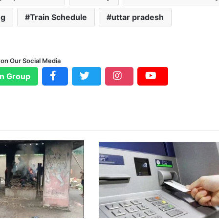
ng
Train Schedule
uttar pradesh
 on Our Social Media
n Group