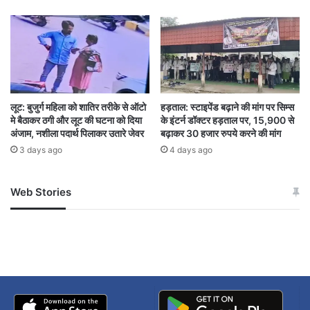
लूट: बुजुर्ग महिला को शातिर तरीके से ऑटो
हड़ताल: स्टाइपेंड बढ़ाने की मांग पर सिम्स
मे बैठाकर ठगी और लूट की घटना को दिया
के इंटर्न डॉक्टर हड़ताल पर, 15,900 से
अंजाम, नशीला पदार्थ पिलाकर उतारे जेवर
बढ़ाकर 30 हजार रुपये करने की मांग
3 days ago
4 days ago
संगठन ने पुलिस प्रशासन की कार्रवाई का समर्थन करते हुए
Web Stories
जम्मू-कश्मीर में बारिश से
सोनम ने ही राजा को दिया था
मांग की है कि दोषी व्यक्ति के खिलाफ कानून के तहत सख्त
अपडेट
खाई में धक्का… आरोपियों ने
बताई सच्चाई
कार्रवाई की जाए। साथ ही मीडिया और आम जनता से
अपील की गई है कि किसी भी खबर या जानकारी को साझा
करने से पहले उसके तथ्यों की जांच जरूर करें।