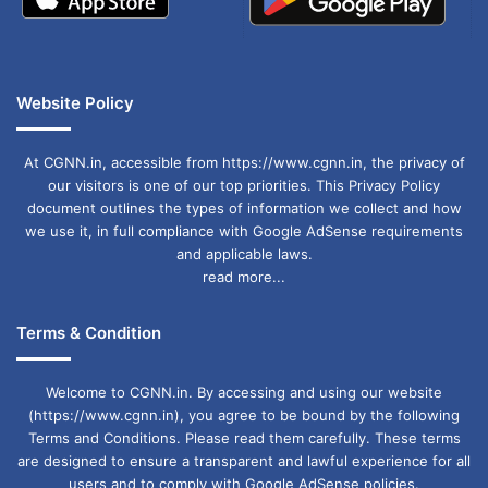
युवा कांग्रेस ने भरोसा दिलाया है कि वह हमेशा शांति,
कानून-व्यवस्था और लोकतांत्रिक मूल्यों के साथ खड़ी
रहेगी।
Website Policy
At CGNN.in, accessible from https://www.cgnn.in, the privacy of
Youth Congress Statement on Raipur
our visitors is one of our top priorities. This Privacy Policy
Disturbance:
document outlines the types of information we collect and how
we use it, in full compliance with Google AdSense requirements
छत्तीसगढ़
रायपुर
and applicable laws.
read more...
Terms & Condition
Welcome to CGNN.in. By accessing and using our website
(https://www.cgnn.in), you agree to be bound by the following
Terms and Conditions. Please read them carefully. These terms
are designed to ensure a transparent and lawful experience for all
users and to comply with Google AdSense policies.