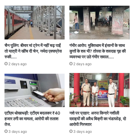
पदाधिकारी है और न ही सक्रिय या निष्क्रिय कार्यकर्ता।
ऐसे में रायपुर की इस घटना से युवा कांग्रेस को जोड़ना
दुर्भावना से प्रेरित है और संगठन की छवि खराब करने का
प्रयास है।
चैन पुलिंग: बीमार मां ट्रेन में नहीं चढ़ पाईं
गंभीर आरोप: मुक्तिधाम में इंसानों के साथ
तो यात्री ने खींच दी चेन, नर्मदा एक्सप्रेस
कुत्तों के शव भी? तोरवा के शवदाह गृह की
युवा कांग्रेस ने इस घटना की कड़ी निंदा करते हुए कहा कि
रुकी…..
व्यवस्था पर उठे गंभीर सवाल…..
2 days ago
2 days ago
संगठन किसी भी प्रकार की हिंसा, उपद्रव, अवैध हथियारों
या कानून-व्यवस्था को बिगाड़ने वाली गतिविधियों का समर्थन
नहीं करता। युवा कांग्रेस लोकतांत्रिक और शांतिपूर्ण तरीकों
में विश्वास रखती है।
एटीएम धोखाधड़ी: एटीएम बदलकर ₹40
नशे पर प्रहार: अरपा किनारे नशीली
हजार ठगी का मामला, आरोपी की तलाश
दवाइयों की अवैध बिक्री का भंडाफोड़, दो
तेज.
आरोपी गिरफ्तार
3 days ago
3 days ago