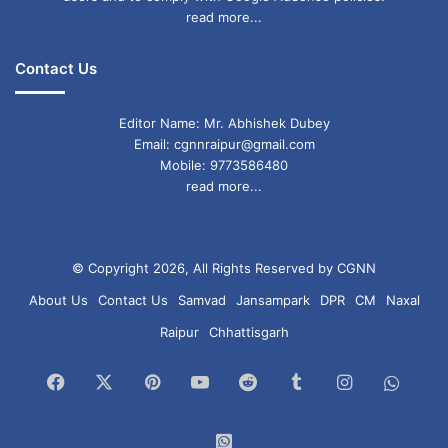
read more...
Contact Us
Editor Name: Mr. Abhishek Dubey
Email: cgnnraipur@gmail.com
Mobile: 9773586480
read more...
© Copyright 2026, All Rights Reserved by CGNN
About Us
Contact Us
Samvad
Jansampark
DPR
CM
Naxal
Raipur
Chhattisgarh
Facebook
X
Pinterest
YouTube
Reddit
Tumblr
Instagram
What
Chan
WhatsApp