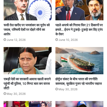
में 6 जुलाई को जोरदार बारिश और बाकी दिनों में हल्की
बारिश का अनुमान है।
इन राज्यों में हल्की बारिश की संभावना
रूसी तेल खरीद पर जयशंकर का यूरोप को
पहले अपाचे को गिराया फिर 21 ठिकानों पर
जवाब, पश्चिमी देशों पर दोहरे रवैये का
हमले… ईरान ने टुकड़े-टुकड़े कर दिए ट्रंप
असम, मेघालय, मणिपुर, नागालैंड, अरुणाचल प्रदेश,
आरोप
के तेवर
June 12, 2026
June 10, 2026
मिजोरम और त्रिपुरा में भी भारी और हल्की बारिश की
संभावना है। इन इलाकों में बिजली गिरने और बादलों की
गड़गड़ाहट के साथ आंधी की चेतावनी दी गई है।
इन राज्यों में भारी बारिश की आशंका
राबड़ी देवी का सरकारी आवास खाली कराने
होर्मुज संकट के बीच भारत की रणनीति
महाराष्ट्र, गोवा, गुजरात, कोंकण और सौराष्ट्र में तेज हवाओं
पहुंची थी पुलिस, 10 मिनट बात कर वापस
कामयाब, सुरक्षित गुजर रहे भारतीय जहाज
के साथ भारी बारिश की आशंका है। इन राज्यों में मौसम का
लौटी
May 30, 2026
May 30, 2026
मिजाज बिगड़ा रहेगा।