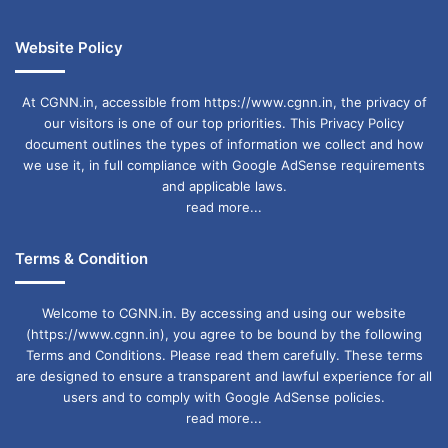
Monsoon 2025
Monsoon Alert India
Website Policy
Weather Condition Today
weather department alert
भारी बारिश अलर्ट
At CGNN.in, accessible from https://www.cgnn.in, the privacy of
our visitors is one of our top priorities. This Privacy Policy
मानसून अलर्ट इंडिया
मौसम का हाल आज
document outlines the types of information we collect and how
we use it, in full compliance with Google AdSense requirements
मौसम विभाग अलर्ट
and applicable laws.
read more...
Terms & Condition
Welcome to CGNN.in. By accessing and using our website
(https://www.cgnn.in), you agree to be bound by the following
Terms and Conditions. Please read them carefully. These terms
are designed to ensure a transparent and lawful experience for all
users and to comply with Google AdSense policies.
read more...