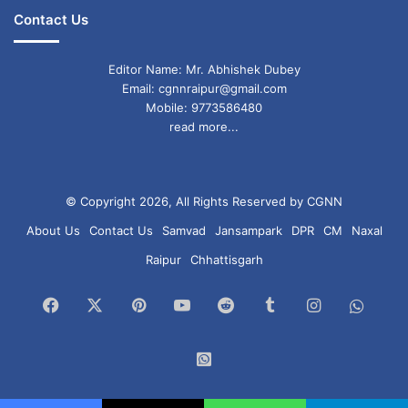
Contact Us
Editor Name: Mr. Abhishek Dubey
Email: cgnnraipur@gmail.com
Mobile: 9773586480
read more...
© Copyright 2026, All Rights Reserved by CGNN
About Us
Contact Us
Samvad
Jansampark
DPR
CM
Naxal
Raipur
Chhattisgarh
Facebook
X
Pinterest
YouTube
Reddit
Tumblr
Instagram
What
Chan
WhatsApp
Group