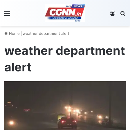
Menu
Log In
S
Home
|
weather department alert
weather department
alert