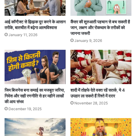
कि यदि शरीर के किसी हिस्से में लंबे समय से दर्द बना हुआ
है, तो स्माइल मुद्रा से उसे भी ठीक किया जा सकता है।
आई कॉन्टैक्ट से झिझक दूर करने के आसान
कैंसर की शुरुआती पहचान से बच सकती है
तरीके, बातचीत में बढ़ेगा आत्मविश्वास
जान, लक्षण और रोकथाम के तरीकों को
इस थेरेपी में प्रेशर, एक्यूपंक्चर और कलर थेरेपी का भी
जानना जरूरी
January 11, 2026
January 9, 2026
उपयोग किया जाता है, जो इलाज को और अधिक प्रभावी
बनाते हैं। मरीजों को चिकित्सक द्वारा निदान के बाद घर पर
इन मुद्राओं का अभ्यास करने को कहा जाता है। यह सेवा
ऑनलाइन और ऑफलाइन दोनों तरीकों से उपलब्ध है।
जिम बिजनेस बना कमाई का मजबूत जरिया,
शादी में तोहफे देते वक्त रहें सतर्क, ये 4
अनगिनत मुद्राएं और उनका उद्देश्य
निवेश और सही रणनीति से हर महीने लाखों
उपहार ला सकते हैं रिश्ते में दरार
स्माइल मुद्रा थेरेपी में अलग-अलग बीमारियों के हिसाब से
की आय संभव
November 28, 2025
December 19, 2025
अनगिनत मुद्राएं होती हैं। प्रत्येक मुद्रा का उद्देश्य और
तरीका मरीज की बीमारी के प्रकार पर निर्भर करता है।