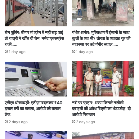
पति-पत्नी की एक स्थान पर पदस्थापना, ग्रामीण-शहरी
संतुलन और पारदर्शिता के लिए राज्य स्तर के सभी
स्थानांतरण आदेश ई-ऑफिस के माध्यम से जारी होंगे। जिला
चैन पुलिंग: बीमार मां ट्रेन में नहीं चढ़ पाईं
गंभीर आरोप: मुक्तिधाम में इंसानों के साथ
स्तर पर निर्धारित समयावधि में स्थानांतरण जारी कर उसी
तो यात्री ने खींच दी चेन, नर्मदा एक्सप्रेस
कुत्तों के शव भी? तोरवा के शवदाह गृह की
रुकी…..
व्यवस्था पर उठे गंभीर सवाल…..
तिथि को आदेश की प्रति सामान्य प्रशासन विभाग को मेल
1 day ago
1 day ago
करना होगा।
सभी जिला स्तरीय कर्मचारियों का संलग्नीकरण 5 जून
2025 से समाप्त माना जाएगा और जहां किसी कर्मचारी की
आवश्यकता होगी स्थानांतरण नीति के अनुरूप स्थानांतरण
एटीएम धोखाधड़ी: एटीएम बदलकर ₹40
नशे पर प्रहार: अरपा किनारे नशीली
किया जा सकेगा।
हजार ठगी का मामला, आरोपी की तलाश
दवाइयों की अवैध बिक्री का भंडाफोड़, दो
तेज.
आरोपी गिरफ्तार
2 days ago
2 days ago
स्थानांतरण के विरूद्ध 15 दिन में राज्य स्तरीय समिति को
अभ्यावेदन किया जा सकेगा। 25 जून के बाद स्थानांतरण पर