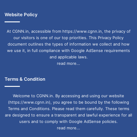
ग्राम पंचायत गदहाभाठा का नाम परिवर्तन कर ग्राम पंचायत
Website Policy
सोनपुर तथा बोड़ला तहसील के ग्राम पंचायत चण्डालपुर का
नाम परिवर्तन कर ग्राम पंचायत चन्दनपुर किए जाने का
At CGNN.in, accessible from https://www.cgnn.in, the privacy of
निर्णय लिया गया।
our visitors is one of our top priorities. This Privacy Policy
document outlines the types of information we collect and how
we use it, in full compliance with Google AdSense requirements
4 मंत्रिपरिषद द्वारा छत्तीसगढ़ राज्य की कला, संस्कृति को
and applicable laws.
read more...
बढ़ावा देने के लिए राज्य में कलाग्राम की स्थापना हेतु नवा
रायपुर अटल नगर में संस्कृति विभाग को 10 एकड़ भूमि
Terms & Condition
निःशुल्क आबंटित करने तथा उक्त भूमि के विरूद्ध प्रतिपूर्ति
Welcome to CGNN.in. By accessing and using our website
राशि नवा रायपुर अटल नगर विकास प्राधिकरण को भुगतान
(https://www.cgnn.in), you agree to be bound by the following
करने का निर्णय लिया गया।
Terms and Conditions. Please read them carefully. These terms
are designed to ensure a transparent and lawful experience for all
users and to comply with Google AdSense policies.
यह कलाग्राम शिल्पकारों, लोक कलाकारों और परंपरागत
read more...
कारीगरों के लिए एक समर्पित केंद्र होगा, जो सांस्कृतिक