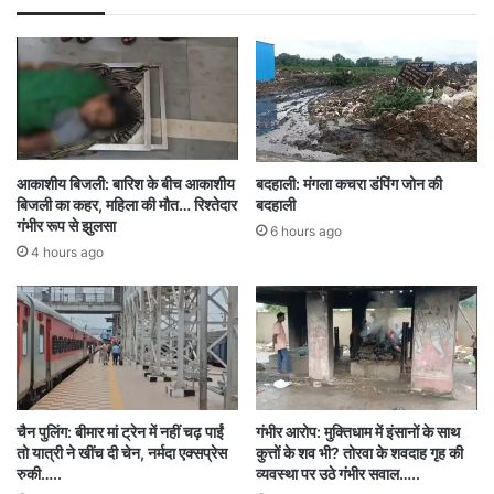
आदि सेवा केन्द्रों में होगा समस्याओं का निराकरण
लोगों को छोटे-छोटे कामों के लिए सरकारी दफ्तरों के चक्कर
न लगाने पड़ें, इसके लिए विशेष “आदि सेवा केन्द्र” बनाए
जाएंगे। यहां राशन, पेंशन और सामाजिक सुरक्षा योजनाओं से
आकाशीय बिजली: बारिश के बीच आकाशीय
बदहाली: मंगला कचरा डंपिंग जोन की
बिजली का कहर, महिला की मौत… रिश्तेदार
बदहाली
जुड़ी समस्याओं का मौके पर समाधान किया जाएगा। बुजुर्गों,
गंभीर रूप से झुलसा
6 hours ago
4 hours ago
विधवाओं और दिव्यांगों को योजनाओं का लाभ तत्काल दिलाने
की व्यवस्था भी की जाएगी।
डिजिटल निगरानी और जनसहभागिता पर जोर
अभियान की मॉनिटरिंग डिजिटल माध्यम से की जाएगी। हर
चैन पुलिंग: बीमार मां ट्रेन में नहीं चढ़ पाईं
गंभीर आरोप: मुक्तिधाम में इंसानों के साथ
तो यात्री ने खींच दी चेन, नर्मदा एक्सप्रेस
कुत्तों के शव भी? तोरवा के शवदाह गृह की
दिन की गतिविधियों की फोटो, वीडियो और हितग्राहियों के
रुकी…..
व्यवस्था पर उठे गंभीर सवाल…..