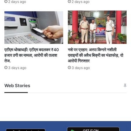
अनुभव “आदि प्रसारण” पोर्टल पर अपलोड किए जाएंगे।
2 days ago
2 days ago
सरकार ने सामाजिक संगठनों, महिला स्व-सहायता समूहों,
एनएसएस और एनसीसी को भी इस अभियान से जोड़ने के
निर्देश दिए हैं, ताकि अधिक से अधिक लोगों तक योजनाओं
का लाभ पहुंचाया जा सके।
एटीएम धोखाधड़ी: एटीएम बदलकर ₹40
नशे पर प्रहार: अरपा किनारे नशीली
हजार ठगी का मामला, आरोपी की तलाश
दवाइयों की अवैध बिक्री का भंडाफोड़, दो
तेज.
आरोपी गिरफ्तार
3 days ago
3 days ago
Web Stories
जम्मू-कश्मीर में बारिश से
सोनम ने ही राजा को दिया था
अपडेट
खाई में धक्का… आरोपियों ने
बताई सच्चाई