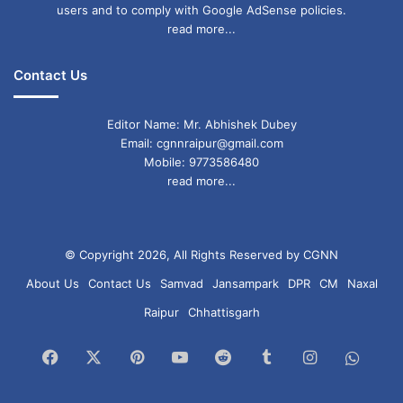
users and to comply with Google AdSense policies.
read more...
Contact Us
Editor Name: Mr. Abhishek Dubey
Email: cgnnraipur@gmail.com
Mobile: 9773586480
read more...
© Copyright 2026, All Rights Reserved by CGNN
About Us
Contact Us
Samvad
Jansampark
DPR
CM
Naxal
Raipur
Chhattisgarh
Facebook
X
Pinterest
YouTube
Reddit
Tumblr
Instagram
What
Chan