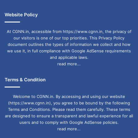
peace committee
police-administration
Website Policy
religious dispute
security in the village
At CGNN.in, accessible from https://www.cgnn.in, the privacy of
social media reel
SP Vaibhav Banker
our visitors is one of our top priorities. This Privacy Policy
document outlines the types of information we collect and how
tension
Trikunda police station
we use it, in full compliance with Google AdSense requirements
and applicable laws.
Virendranagar
read more...
Terms & Condition
Welcome to CGNN.in. By accessing and using our website
(https://www.cgnn.in), you agree to be bound by the following
Terms and Conditions. Please read them carefully. These terms
are designed to ensure a transparent and lawful experience for all
users and to comply with Google AdSense policies.
read more...