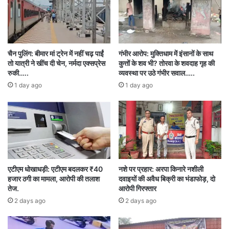
चैन पुलिंग: बीमार मां ट्रेन में नहीं चढ़ पाईं
गंभीर आरोप: मुक्तिधाम में इंसानों के साथ
तो यात्री ने खींच दी चेन, नर्मदा एक्सप्रेस
कुत्तों के शव भी? तोरवा के शवदाह गृह की
पुलिस और प्रशासन ने गांव में बैठक आयोजित की। SDOP
रुकी…..
व्यवस्था पर उठे गंभीर सवाल…..
रामानुजगंज बाजीलाल सिंह और रामानुजगंज तहसीलदार
1 day ago
1 day ago
सहित अधिकारियों की मौजूदगी में शांति समिति की बैठक
हुई। हिंदू समुदाय के लोगों ने दोषियों के खिलाफ कड़ी
कार्रवाई की मांग की और इसे धार्मिक भावनाओं को भड़काने
वाला बताया। बैठक में दोनों पक्षों को समझाइश दी गई और
एटीएम धोखाधड़ी: एटीएम बदलकर ₹40
नशे पर प्रहार: अरपा किनारे नशीली
विवादित ध्वज को हटा दिया गया।
हजार ठगी का मामला, आरोपी की तलाश
दवाइयों की अवैध बिक्री का भंडाफोड़, दो
तेज.
आरोपी गिरफ्तार
SP वैभव बैंकर ने बताया कि स्थिति पूरी तरह नियंत्रण में
2 days ago
2 days ago
है। कुछ संदिग्ध युवकों को हिरासत में लिया गया है और