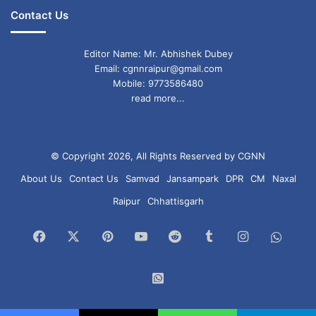
Contact Us
Editor Name: Mr. Abhishek Dubey
Email: cgnnraipur@gmail.com
Mobile: 9773586480
read more...
© Copyright 2026, All Rights Reserved by CGNN
About Us
Contact Us
Samvad
Jansampark
DPR
CM
Naxal
Raipur
Chhattisgarh
Facebook
X
Pinterest
YouTube
Reddit
Tumblr
Instagram
What
Chan
WhatsApp
Group