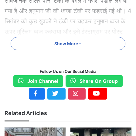
सार्वजनिक सोलर पानी टंकी के बगल में गणेश पंडाल लगाया
गया है और हनुमान जी की ध्वजा टंकी पर फहराई गई थी। 4
सितंबर को कुछ युवकों ने टंकी पर चढ़कर हनुमान ध्वज के
ऊपर मुस्लिम ध्वज फहराया और इसे इंस्टाग्राम पर पोस्ट
कर दिया। घटना के वीडियो के वायरल होने के बाद पुलिस
Show More
और प्रशासन तुरंत सक्रिय हो गए।
Follow Us on Our Social Media
Join Channel
Share On Group
Related Articles