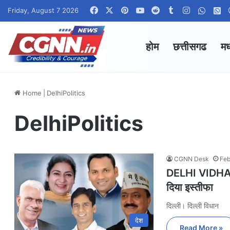
Facebook
X
Pinterest
YouTube
Reddit
Tumblr
Instagram
Whats
W
Friday, August 7 2026
होम
छत्तीसगढ
मध
Home
|
DelhiPolitics
DelhiPolitics
CGNN Desk
Feb
DELHI VIDHANS
दिया इस्तीफा
दिल्ली। दिल्ली विधान
देश
Read More »