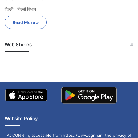
दिल्ली। दिल्ली विधान
Read More »
Web Stories
जम्मू-कश्मीर में बारिश से
सोनम ने ही राजा को दिया था
अपडेट
खाई में धक्का… आरोपियों ने
बताई सच्चाई
Website Policy
At CGNN.in, accessible from https://www.cgnn.in, the privacy of