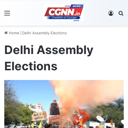
Menu
Log In
S
Home
|
Delhi Assembly Elections
Delhi Assembly
Elections