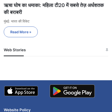
ऋचा घोष का धमाका: महिला टी20 में सबसे तेज़ अर्धशतक
की बराबरी
मुंबई: भारत की विकेट
Read More »
Web Stories
जम्मू-कश्मीर में बारिश से
सोनम ने ही राजा को दिया था
अपडेट
खाई में धक्का… आरोपियों ने
बताई सच्चाई
Website Policy