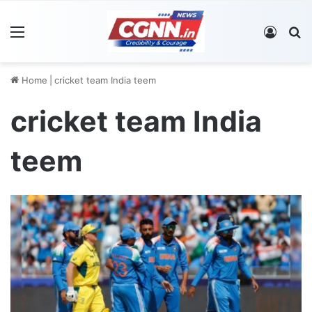
Menu
Log In
S
Home
|
cricket team India teem
cricket team India
teem