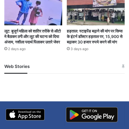
लूट: बुजुर्ग महिला को शातिर तरीके से ऑटो
हड़ताल: स्टाइपेंड बढ़ाने की मांग पर सिम्स
मे बैठाकर ठगी और लूट की घटना को दिया
के इंटर्न डॉक्टर हड़ताल पर, 15,900 से
अंजाम, नशीला पदार्थ पिलाकर उतारे जेवर
बढ़ाकर 30 हजार रुपये करने की मांग
2 days ago
3 days ago
Web Stories
जम्मू-कश्मीर में बारिश से
सोनम ने ही राजा को दिया था
अपडेट
खाई में धक्का… आरोपियों ने
बताई सच्चाई