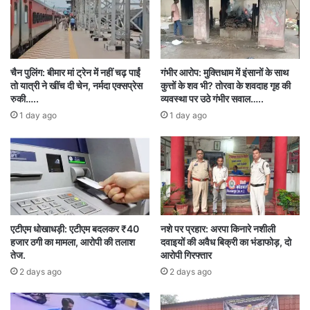
परिजनों का दावा है कि यह आत्महत्या नहीं, बल्कि सोची-
समझी साजिश है। उनका कहना है कि सुलोचनी अपनी बेटी
को छोड़कर जान नहीं दे सकती थी। उन्होंने प्रशासन से
चैन पुलिंग: बीमार मां ट्रेन में नहीं चढ़ पाईं
गंभीर आरोप: मुक्तिधाम में इंसानों के साथ
न्याय की मांग की है।
तो यात्री ने खींच दी चेन, नर्मदा एक्सप्रेस
कुत्तों के शव भी? तोरवा के शवदाह गृह की
रुकी…..
व्यवस्था पर उठे गंभीर सवाल…..
1 day ago
1 day ago
पुलिस ने फिलहाल मर्ग कायम कर जांच शुरू कर दी है।
पोस्टमार्टम रिपोर्ट आने के बाद आगे की कार्रवाई की जाएगी।
अब देखना यह है कि क्या सुलोचनी को इंसाफ मिलेगा या यह
मामला भी दबा दिया जाएगा।
एटीएम धोखाधड़ी: एटीएम बदलकर ₹40
नशे पर प्रहार: अरपा किनारे नशीली
Bilaspur
Breaking News
हजार ठगी का मामला, आरोपी की तलाश
दवाइयों की अवैध बिक्री का भंडाफोड़, दो
तेज.
आरोपी गिरफ्तार
chhattisgarh
SUICIDE
2 days ago
2 days ago