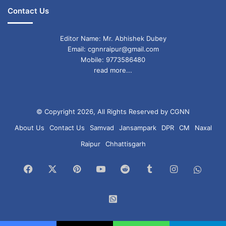
Contact Us
Editor Name: Mr. Abhishek Dubey
Email: cgnnraipur@gmail.com
Mobile: 9773586480
read more...
© Copyright 2026, All Rights Reserved by CGNN
About Us
Contact Us
Samvad
Jansampark
DPR
CM
Naxal
Raipur
Chhattisgarh
Facebook
X
Pinterest
YouTube
Reddit
Tumblr
Instagram
What
Chan
WhatsApp
Group