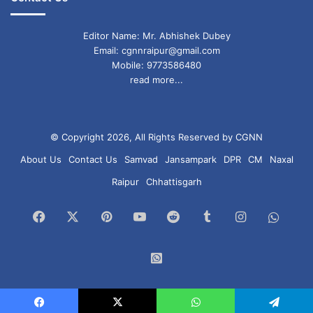
Editor Name: Mr. Abhishek Dubey
Email: cgnnraipur@gmail.com
Mobile: 9773586480
read more...
© Copyright 2026, All Rights Reserved by CGNN
About Us
Contact Us
Samvad
Jansampark
DPR
CM
Naxal
Raipur
Chhattisgarh
Facebook
X
Pinterest
YouTube
Reddit
Tumblr
Instagram
What
Chan
WhatsApp
Group