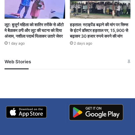
नगर
बिलासपुर
बीजेपी
शिवसेना
लूट: बुजुर्ग महिला को शातिर तरीके से ऑटो
हड़ताल: स्टाइपेंड बढ़ाने की मांग पर सिम्स
मे बैठाकर ठगी और लूट की घटना को दिया
के इंटर्न डॉक्टर हड़ताल पर, 15,900 से
अंजाम, नशीला पदार्थ पिलाकर उतारे जेवर
बढ़ाकर 30 हजार रुपये करने की मांग
1 day ago
2 days ago
Web Stories
जम्मू-कश्मीर में बारिश से
सोनम ने ही राजा को दिया था
अपडेट
खाई में धक्का… आरोपियों ने
बताई सच्चाई