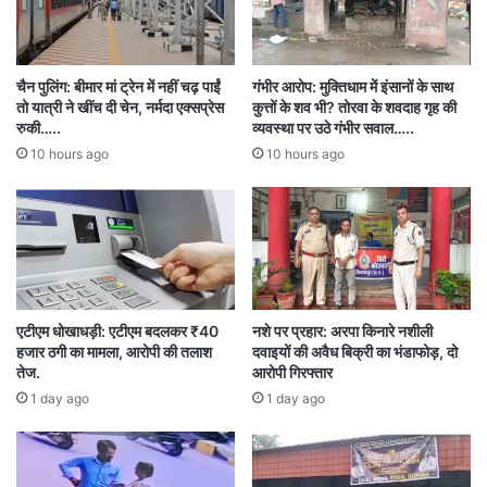
एक अवसर मुझे देवे मैं आप लोगो के बीच से ही आप लोगो के
दुख दर्द को जानती समझती हूं, बिलासपुर का सुदृढ़ विकास
चैन पुलिंग: बीमार मां ट्रेन में नहीं चढ़ पाईं
गंभीर आरोप: मुक्तिधाम में इंसानों के साथ
कैसे होगा इसकी चिंता मुझे है। मैं निगम के द्वारा
तो यात्री ने खींच दी चेन, नर्मदा एक्सप्रेस
कुत्तों के शव भी? तोरवा के शवदाह गृह की
रुकी…..
व्यवस्था पर उठे गंभीर सवाल…..
बिजली,सड़क,पानी आदि आदि की व्यवस्था तो करूँगी ही
10 hours ago
10 hours ago
साथ ही निगम को आर्थिक तंगी से बाहर लाने की पुरजोर
कोशिश करूँगी। नगर निगम के कर्मचारियों को समय पर
वेतन भुगतान,उनका नियमितीकरण,स्थायीकरण के साथ
तमाम मुद्दों को पूर्ण करूँगी
एटीएम धोखाधड़ी: एटीएम बदलकर ₹40
नशे पर प्रहार: अरपा किनारे नशीली
हजार ठगी का मामला, आरोपी की तलाश
दवाइयों की अवैध बिक्री का भंडाफोड़, दो
तेज.
आरोपी गिरफ्तार
1 day ago
1 day ago
Bilaspur
BJP
city
congress
election
Shiv Sena
कांग्रेस
चुनाव