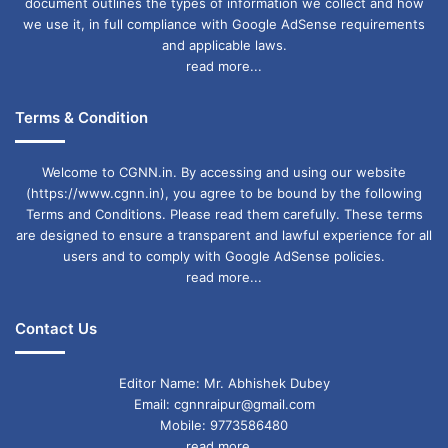
document outlines the types of information we collect and how
we use it, in full compliance with Google AdSense requirements
स्व. कुंदन लाल जैन जी ने अपने सानिध्य में आने वाले
and applicable laws.
read more...
प्रत्येक व्यक्ति का मार्गदर्शन एवं सहयोग किया। मिलनसार,
सरल और सहयोगी व्यक्तित्व के कारण जो भी उनके संपर्क में
Terms & Condition
आया उसने शांति और आनंद की अनुभूति प्राप्त की। स्व.
Welcome to CGNN.in. By accessing and using our website
कुंदन लाल जैन जी का पूरा संपूर्ण जीवन समाज के लिए
(https://www.cgnn.in), you agree to be bound by the following
प्रेरणादायी है। महान व्यक्तित्व के धनी स्वर्गीय श्री कुंदन
Terms and Conditions. Please read them carefully. These terms
are designed to ensure a transparent and lawful experience for all
लाल जी जैन के जीवन से प्रेरणा लेकर विभिन्न सामाजिक
users and to comply with Google AdSense policies.
read more...
आयोजन इस मंच के माध्यम से समय-समय पर किए जा रहे
हैं।
Contact Us
Editor Name: Mr. Abhishek Dubey
Email: cgnnraipur@gmail.com
Mobile: 9773586480
read more...