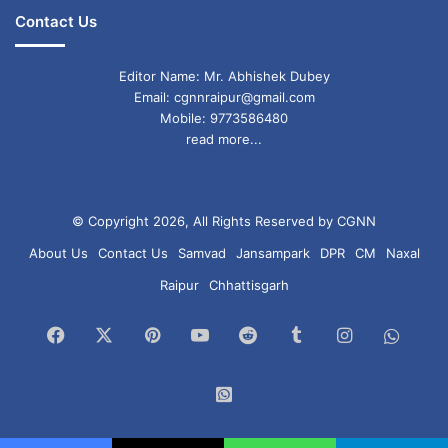
Contact Us
Editor Name: Mr. Abhishek Dubey
Email: cgnnraipur@gmail.com
Mobile: 9773586480
read more...
© Copyright 2026, All Rights Reserved by CGNN
About Us
Contact Us
Samvad
Jansampark
DPR
CM
Naxal
Raipur
Chhattisgarh
Facebook
X
Pinterest
YouTube
Reddit
Tumblr
Instagram
What
Chan
WhatsApp
Group