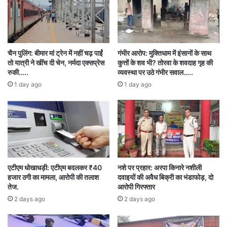
हर स्कूल में योग्य शिक्षक हों और हर बच्चे को गुणवत्तापूर्ण
शिक्षा मिले। 5000 शिक्षकों की भर्ती की मंजूरी इसी दिशा में
बड़ा कदम है।”
चैन पुलिंग: बीमार मां ट्रेन में नहीं चढ़ पाईं
गंभीर आरोप: मुक्तिधाम में इंसानों के साथ
तो यात्री ने खींच दी चेन, नर्मदा एक्सप्रेस
कुत्तों के शव भी? तोरवा के शवदाह गृह की
गौरतलब है कि राज्य सरकार हाल के महीनों में शिक्षा सुधार
रुकी…..
व्यवस्था पर उठे गंभीर सवाल…..
1 day ago
1 day ago
को लेकर कई अहम निर्णय ले चुकी है। इनमें नए स्कूल भवनों
का निर्माण, डिजिटल शिक्षा सामग्री का प्रसार और शिक्षकों
के प्रशिक्षण कार्यक्रम शामिल हैं।
इस नई भर्ती से न केवल प्रदेश में शिक्षण की गुणवत्ता में सुधार
एटीएम धोखाधड़ी: एटीएम बदलकर ₹40
नशे पर प्रहार: अरपा किनारे नशीली
होगा, बल्कि हजारों युवाओं को रोजगार भी मिलेगा। यह पहल
हजार ठगी का मामला, आरोपी की तलाश
दवाइयों की अवैध बिक्री का भंडाफोड़, दो
मुख्यमंत्री विष्णुदेव साय के “शिक्षित, सक्षम और आत्मनिर्भर
तेज.
आरोपी गिरफ्तार
2 days ago
2 days ago
छत्तीसगढ़” के सपने को साकार करने की दिशा में एक और
मजबूत कदम है।