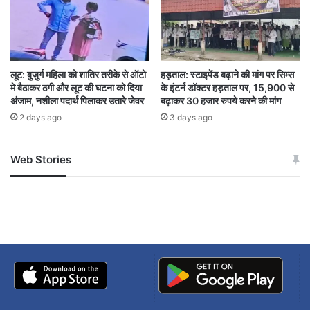
chhattisgarh
Raipur
लूट: बुजुर्ग महिला को शातिर तरीके से ऑटो
हड़ताल: स्टाइपेंड बढ़ाने की मांग पर सिम्स
मे बैठाकर ठगी और लूट की घटना को दिया
के इंटर्न डॉक्टर हड़ताल पर, 15,900 से
अंजाम, नशीला पदार्थ पिलाकर उतारे जेवर
बढ़ाकर 30 हजार रुपये करने की मांग
2 days ago
3 days ago
Web Stories
जम्मू-कश्मीर में बारिश से
सोनम ने ही राजा को दिया था
अपडेट
खाई में धक्का… आरोपियों ने
बताई सच्चाई