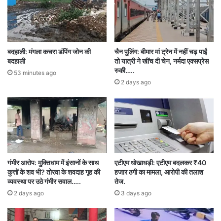
पावर, एनटीपीसी ग्रीन)।
✅
पीएम कुसुम योजना
–
₹4,100 करोड़
,
675 मेगावाट
सौर ऊर्जा
और
20,000 सोलर पंप
।
बदहाली: मंगला कचरा डंपिंग जोन की
चैन पुलिंग: बीमार मां ट्रेन में नहीं चढ़ पाईं
बदहाली
तो यात्री ने खींच दी चेन, नर्मदा एक्सप्रेस
✅
पंप्ड स्टोरेज परियोजनाएँ (PSP)
–
₹57,046 करोड़
,
रुकी…..
53 minutes ago
8700 मेगावाट
(एसजेएन, जिंदल रिन्यूएबल)।
2 days ago
✅
बैटरी ऊर्जा भंडारण (BESS)
–
₹2,600 करोड़
,
ऊर्जा
भंडारण क्षमता
बढ़ाने के लिए।
✅
पावर ट्रांसमिशन नेटवर्क
–
₹17,000 करोड़
,
बिजली
पारेषण संरचना
में सुधार।
गंभीर आरोप: मुक्तिधाम में इंसानों के साथ
एटीएम धोखाधड़ी: एटीएम बदलकर ₹40
✅
RDSS (वितरण क्षेत्र योजना)
–
₹10,800 करोड़
,
कुत्तों के शव भी? तोरवा के शवदाह गृह की
हजार ठगी का मामला, आरोपी की तलाश
बिजली वितरण ढांचे
के आधुनिकीकरण के लिए।
व्यवस्था पर उठे गंभीर सवाल…..
तेज.
2 days ago
3 days ago
✅
सरकारी भवनों में सौर ऊर्जा
–
₹2,500 करोड़
, सरकारी
इमारतों में सौर ऊर्जा अपनाने की पहल।