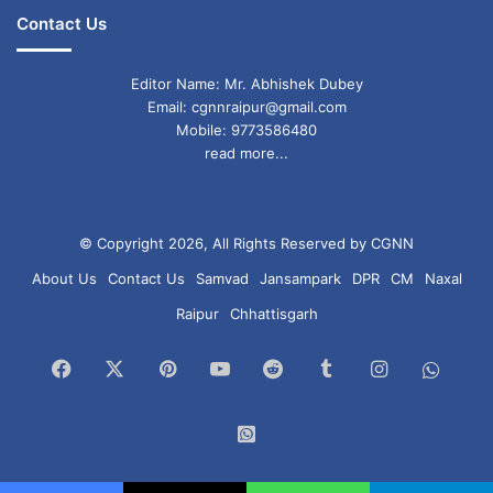
Contact Us
Editor Name: Mr. Abhishek Dubey
Email: cgnnraipur@gmail.com
Mobile: 9773586480
read more...
© Copyright 2026, All Rights Reserved by CGNN
About Us
Contact Us
Samvad
Jansampark
DPR
CM
Naxal
Raipur
Chhattisgarh
Facebook
X
Pinterest
YouTube
Reddit
Tumblr
Instagram
What
Chan
WhatsApp
Group