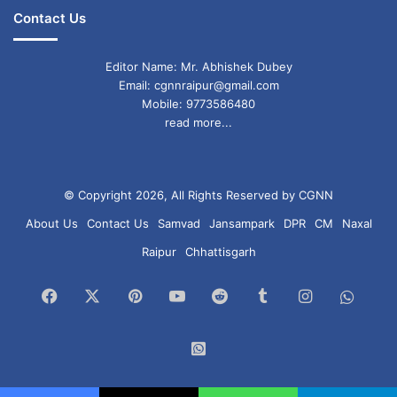
Contact Us
Editor Name: Mr. Abhishek Dubey
Email: cgnnraipur@gmail.com
Mobile: 9773586480
read more...
© Copyright 2026, All Rights Reserved by CGNN
About Us
Contact Us
Samvad
Jansampark
DPR
CM
Naxal
Raipur
Chhattisgarh
Facebook
X
Pinterest
YouTube
Reddit
Tumblr
Instagram
What
Chan
WhatsApp
Group