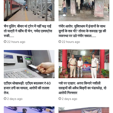
बनाकर मामले लटका रखे हैं। कर्मचारियों का कहना है कि
पेंशन, वेतन विसंगति, अवकाश नकदीकरण, अनुकंपा नियुक्ति
और अन्य मुद्दों पर कोई ठोस कदम नहीं उठाया जा रहा।
चैन पुलिंग: बीमार मां ट्रेन में नहीं चढ़ पाईं
गंभीर आरोप: मुक्तिधाम में इंसानों के साथ
तो यात्री ने खींच दी चेन, नर्मदा एक्सप्रेस
कुत्तों के शव भी? तोरवा के शवदाह गृह की
प्रदर्शन के दौरान संघ के संरक्षक रामसागर कौशले, श्रीमती
रुकी…..
व्यवस्था पर उठे गंभीर सवाल…..
22 hours ago
22 hours ago
जगदीप बजाज, सोनाली तिड़के, संजीत शर्मा, बजरंग
प्रजापति, महेंद्र साहू, हरीश बर्मन, युवराज शर्मा, प्रवीण
सिंह समेत बड़ी संख्या में कर्मचारी और अधिकारी मौजूद रहे।
सभी ने सरकार से जल्द निर्णय लेने की मांग की और चेताया
कि अगर उनकी मांगों की अनदेखी हुई तो आंदोलन और तेज
एटीएम धोखाधड़ी: एटीएम बदलकर ₹40
नशे पर प्रहार: अरपा किनारे नशीली
होगा।
हजार ठगी का मामला, आरोपी की तलाश
दवाइयों की अवैध बिक्री का भंडाफोड़, दो
तेज.
आरोपी गिरफ्तार
2 days ago
2 days ago
छत्तीसगढ़
प्रदर्शन
रायपुर