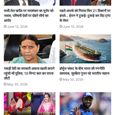
वीडियो के आखिर में प्रकाश राज ने युवाओं से अपील की कि
रूसी तेल खरीद पर जयशंकर का यूरोप को
पहले अपाचे को गिराया फिर 21 ठिकानों पर
वे जुए का शिकार न बनें क्योंकि यह उनकी जिंदगी को बर्बाद
जवाब, पश्चिमी देशों पर दोहरे रवैये का
हमले… ईरान ने टुकड़े-टुकड़े कर दिए ट्रंप
आरोप
के तेवर
कर सकता है।
June 12, 2026
June 10, 2026
विजय देवरकोंडा और राणा दग्गुबाती की टीम ने भी दी
प्रतिक्रिया
विजय देवरकोंडा की टीम ने इस मामले में बयान जारी कर
कहा कि विजय ने प्रमोशन केवल उन्हीं जगहों पर किया है,
राबड़ी देवी का सरकारी आवास खाली कराने
होर्मुज संकट के बीच भारत की रणनीति
पहुंची थी पुलिस, 10 मिनट बात कर वापस
कामयाब, सुरक्षित गुजर रहे भारतीय जहाज
जहां स्किल्स बेस्ड ऑनलाइन गेम्स को कानूनी तौर पर प्रमोट
लौटी
May 30, 2026
करने की इजाजत है।
May 30, 2026
वहीं, राणा दग्गुबाती की टीम ने बताया कि उन्होंने स्किल्स
बेस्ड गेम्स के ब्रांड एंबेसडर के तौर पर एक कंपनी के साथ