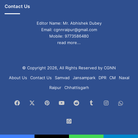
Contact Us
Editor Name: Mr. Abhishek Dubey
Email: cgnnraipur@gmail.com
Mobile: 9773586480
read more...
© Copyright 2026, All Rights Reserved by CGNN
About Us
Contact Us
Samvad
Jansampark
DPR
CM
Naxal
Raipur
Chhattisgarh
Facebook
X
Pinterest
YouTube
Reddit
Tumblr
Instagram
What
Chan
WhatsApp
Group