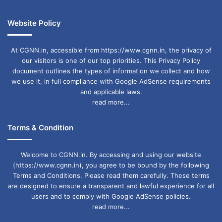
Website Policy
क्या महाकुंभ बना नया राजनीतिक अखाड़ा?
At CGNN.in, accessible from https://www.cgnn.in, the privacy of
महाकुंभ धार्मिक आयोजन है, लेकिन महाराष्ट्र की राजनीति
our visitors is one of our top priorities. This Privacy Policy
document outlines the types of information we collect and how
में यह सियासी अखाड़ा बनता जा रहा है। शिंदे और उनके
we use it, in full compliance with Google AdSense requirements
समर्थकों ने गंगा स्नान कर खुद को असली हिंदूवादी साबित
and applicable laws.
read more...
करने की कोशिश की, जबकि ठाकरे ने इसे दिखावा बताया।
इस जुबानी जंग से साफ है कि आने वाले दिनों में भी महाराष्ट्र
Terms & Condition
की राजनीति में हिंदुत्व और शिवसेना की असली विरासत को
Welcome to CGNN.in. By accessing and using our website
लेकर खींचतान जारी रहेगी।
(https://www.cgnn.in), you agree to be bound by the following
Terms and Conditions. Please read them carefully. These terms
are designed to ensure a transparent and lawful experience for all
BAYAN
MAHAKUMBH
users and to comply with Google AdSense policies.
read more...
UDDHAV THAKRE