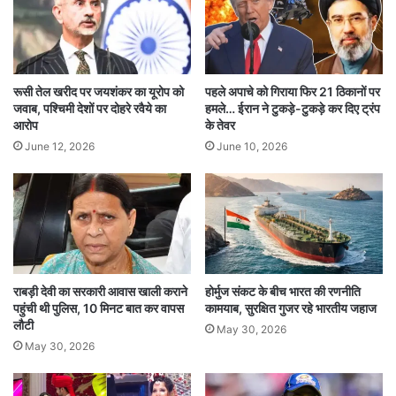
लोगों के हाथों में है, जिनका स्वतंत्रता संग्राम से कोई लेना-
देना नहीं था, और राज्य उन लोगों के हाथों में है, जिनका
संयुक्त महाराष्ट्र आंदोलन से कोई संबंध नहीं था। यह
रूसी तेल खरीद पर जयशंकर का यूरोप को
पहले अपाचे को गिराया फिर 21 ठिकानों पर
दुर्भाग्यपूर्ण है।”
जवाब, पश्चिमी देशों पर दोहरे रवैये का
हमले… ईरान ने टुकड़े-टुकड़े कर दिए ट्रंप
आरोप
के तेवर
June 12, 2026
June 10, 2026
शिंदे ने भी किया पलटवार
इससे पहले, एकनाथ शिंदे ने महाकुंभ में शामिल न होने को
लेकर उद्धव ठाकरे पर तंज कसा था। उन्होंने कहा था, “जो
खुद को हिंदू कहते हैं, उन्हें महाकुंभ जैसे पवित्र आयोजन में
राबड़ी देवी का सरकारी आवास खाली कराने
होर्मुज संकट के बीच भारत की रणनीति
जरूर आना चाहिए था। जो नहीं आए, उनसे पूछा जाना
पहुंची थी पुलिस, 10 मिनट बात कर वापस
कामयाब, सुरक्षित गुजर रहे भारतीय जहाज
चाहिए कि वे क्यों नहीं आए।”शिंदे ने आगे कहा, “बालासाहेब
लौटी
May 30, 2026
May 30, 2026
ठाकरे ने गर्व से ‘हम हिंदू हैं’ का नारा दिया था। लेकिन अब
कुछ लोग खुद को हिंदू कहलाने से भी डरते हैं और सिर्फ