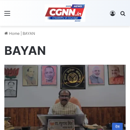
Menu
Log In
S
Home
|
BAYAN
BAYAN
देश