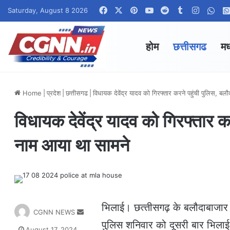
Facebook
X
Pinterest
YouTube
Reddit
Tumblr
Instagr
Wha
Saturday, August 8 2026
होम
छत्तीसगढ
मध
Home
|
प्रदेश
|
छत्तीसगढ
|
विधायक देवेंद्र यादव को गिरफ्तार करने पहुंची पुलिस, बलौ
विधायक देवेंद्र यादव को गिरफ्तार कर
नाम आया था सामने
भिलाई। छत्‍तीसगढ़ के बलौदाबाजार 
S
CGNN NEWS
e
पुलिस शनिवार को दूसरी बार भिलाई 
August 17, 2024