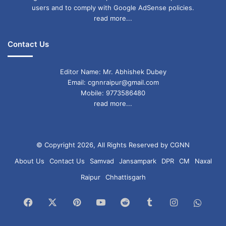
users and to comply with Google AdSense policies.
read more...
Contact Us
Editor Name: Mr. Abhishek Dubey
Email: cgnnraipur@gmail.com
Mobile: 9773586480
read more...
© Copyright 2026, All Rights Reserved by CGNN
About Us
Contact Us
Samvad
Jansampark
DPR
CM
Naxal
Raipur
Chhattisgarh
Facebook
X
Pinterest
YouTube
Reddit
Tumblr
Instagram
What