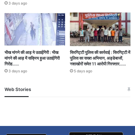
3 days ago
भीख मांगने की आड़ मे उठाईगिरी : भीख
सिरगिट्टी पुलिस की कार्रवाई : सिरगिट्टी में
मांगने की आड़ में सक्रिय हुआ उठाईगिरी
पुलिस का सख्त अभियान, अड्डेबाजों,
गिरोह……
नशाखोरों समेत 11 आरोपी गिरफ्तार……
3 days ago
5 days ago
Web Stories
जम्मू-कश्मीर में बारिश से
सोनम ने ही राजा को दिया था
अपडेट
खाई में धक्का… आरोपियों ने
बताई सच्चाई