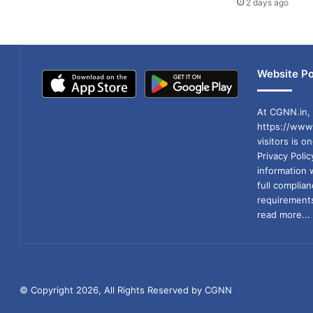
2 days ago
Website Po
At CGNN.in, 
https://www.
visitors is o
Privacy Poli
information 
full compli
requirements
read more...
© Copyright 2026, All Rights Reserved by CGNN