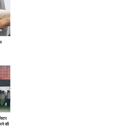
ा
ॉक्टर
रने की