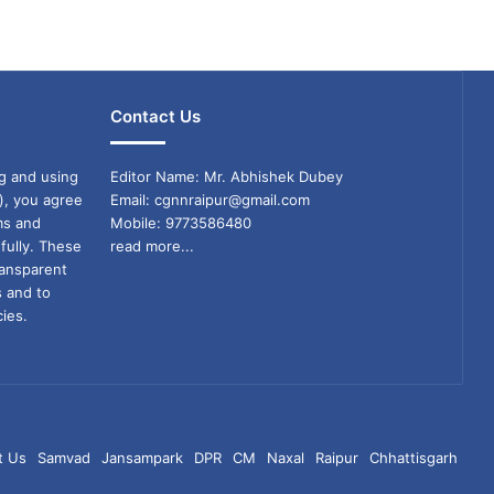
Contact Us
g and using
Editor Name: Mr. Abhishek Dubey
), you agree
Email: cgnnraipur@gmail.com
ms and
Mobile: 9773586480
fully. These
read more...
ransparent
s and to
ies.
t Us
Samvad
Jansampark
DPR
CM
Naxal
Raipur
Chhattisgarh