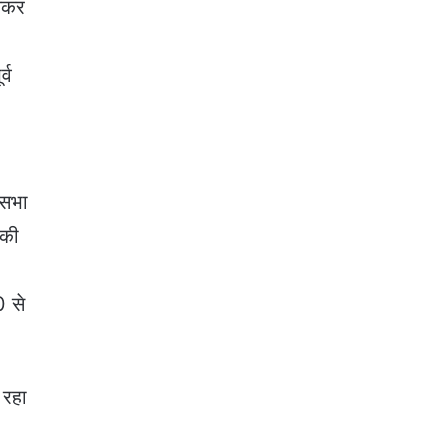
ेकर
्व
कसभा
 की
0 से
 रहा