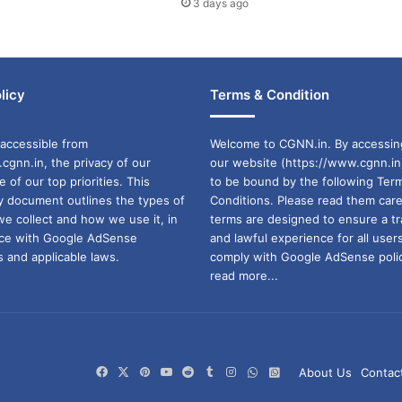
3 days ago
licy
Terms & Condition
accessible from
Welcome to CGNN.in. By accessin
cgnn.in, the privacy of our
our website (https://www.cgnn.in
ne of our top priorities. This
to be bound by the following Ter
cy document outlines the types of
Conditions. Please read them care
we collect and how we use it, in
terms are designed to ensure a t
ance with Google AdSense
and lawful experience for all user
 and applicable laws.
comply with Google AdSense polic
read more...
Facebook
X
Pinterest
YouTube
Reddit
Tumblr
Instagram
WhatsApp
WhatsApp
About Us
Contac
Channel
Group