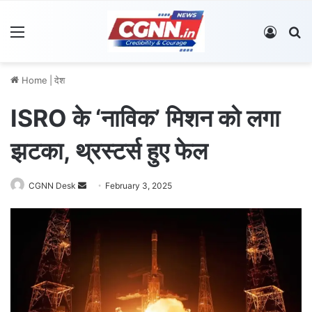
Menu
Log In
S
Home
|
देश
ISRO के ‘नाविक’ मिशन को लगा
झटका, थ्रस्टर्स हुए फेल
CGNN Desk
S
February 3, 2025
e
n
d
a
n
e
m