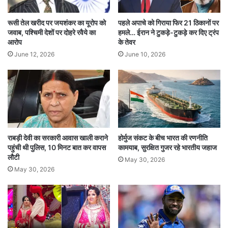
के लिए वैकल्पिक रणनीतियों पर काम किया
रूसी तेल खरीद पर जयशंकर का यूरोप को
पहले अपाचे को गिराया फिर 21 ठिकानों पर
जा रहा है।
जवाब, पश्चिमी देशों पर दोहरे रवैये का
हमले… ईरान ने टुकड़े-टुकड़े कर दिए ट्रंप
आरोप
के तेवर
June 12, 2026
June 10, 2026
क्या है नाविक?
नाविक भारत का क्षेत्रीय नेविगेशन सेटेलाइट सिस्टम है, जिसे
भारतीय उपयोगकर्ताओं के लिए सटीक पोजिशन, रफ्तार और
समय बताने के लिए डिज़ाइन किया गया है।
राबड़ी देवी का सरकारी आवास खाली कराने
होर्मुज संकट के बीच भारत की रणनीति
पहुंची थी पुलिस, 10 मिनट बात कर वापस
कामयाब, सुरक्षित गुजर रहे भारतीय जहाज
IndianSatellite
ISROFailure
लौटी
May 30, 2026
May 30, 2026
ISROMilestone
ISROUpdates
NavICMission
NavigationSystem
NVS02
SpaceMissions