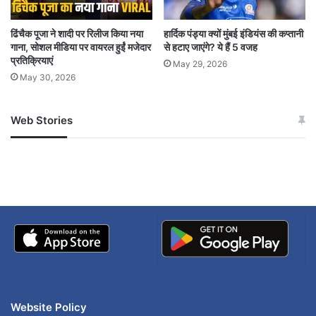
SpaceTechnology
SRO
ढिंचैक पूजा ने शादी पर रिलीज किया नया
हार्दिक पंड्या क्यों मुंबई इंडियंस की कप्तानी
गाना, सोशल मीडिया पर वायरल हुईं मजेदार
से हटाए जाएंगे? ये हैं 5 वजह
ThrustorFailure
अंतरिक्ष प्रौद्योगिकी
प्रतिक्रियाएं
May 29, 2026
May 30, 2026
अंतरिक्ष मिशन
इसरोअपडेट्स
इसरोफेल्योर
इसरोमाइलस्टोन
एनवीएस02
एसआरओ
Web Stories
जम्मू-कश्मीर में बारिश से
सोनम ने ही राजा को दिया था
अपडेट
खाई में धक्का… आरोपियों ने
थ्रस्टरफेल्योर
नेविगेशन सिस्टम
नेवीआईसीमिशन
बताई सच्चाई
भारतीय उपग्रह
Website Policy