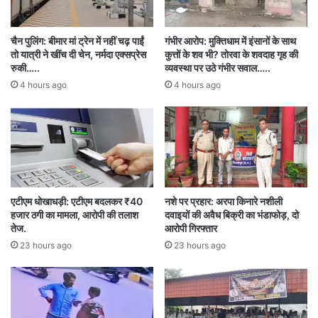
कार्रवाई जरूरी है, वरना सरकार मार्च के बाद नए बहाने न
ढूंढे।
चैन पुलिंग: बीमार मां ट्रेन में नहीं चढ़ पाईं
गंभीर आरोप: मुक्तिधाम में इंसानों के साथ
तो यात्री ने खींच दी चेन, नर्मदा एक्सप्रेस
कुत्तों के शव भी? तोरवा के शवदाह गृह की
रुकी…..
व्यवस्था पर उठे गंभीर सवाल…..
4 hours ago
4 hours ago
छत्तीसगढ़
धर्मांतरण
रायपुर
एटीएम धोखाधड़ी: एटीएम बदलकर ₹40
नशे पर प्रहार: अरपा किनारे नशीली
हजार ठगी का मामला, आरोपी की तलाश
दवाइयों की अवैध बिक्री का भंडाफोड़, दो
तेज.
आरोपी गिरफ्तार
23 hours ago
23 hours ago