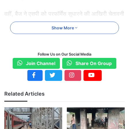
वहीं, बैज ने एसपी को परफॉर्मेंस सुधारने की आखिरी चेतावनी
पर भी सवाल उठाया। उन्होंने कहा कि अल्टीमेटम का कोई
Show More
असर नहीं हुआ। ननकी राम कंवर को रायपुर धरना देना पड़ा
और अभी तक कोई ठोस कार्रवाई नहीं हुई।
Follow Us on Our Social Media
भूपति समेत 60 नक्सलियों के आत्मसमर्पण की खबर पर बैज
Join Channel
Share On Group
ने सवाल उठाया। उन्होंने कहा कि पहले पकड़े गए नक्सलियों
को भी अब सरेंडर करवा रहे हैं और सरकार को सभी
नक्सलियों का विवरण देना चाहिए। बैज ने मार्च 2026 तक
Related Articles
नक्सलवाद खत्म करने के दावे पर भी कटाक्ष किया और कहा
कि धरातल पर हालात बदलते नहीं दिख रहे हैं।
दीपक बैज ने चेताया कि नक्सलवाद के खिलाफ समय पर