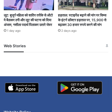
लूट: बुजुर्ग महिला को शातिर तरीके से ऑटो
हड़ताल: स्टाइपेंड बढ़ाने की मांग पर सिम्स
मे बैठाकर ठगी और लूट की घटना को दिया
के इंटर्न डॉक्टर हड़ताल पर, 15,900 से
अंजाम, नशीला पदार्थ पिलाकर उतारे जेवर
बढ़ाकर 30 हजार रुपये करने की मांग
1 day ago
2 days ago
Web Stories
जम्मू-कश्मीर में बारिश से
सोनम ने ही राजा को दिया था
अपडेट
खाई में धक्का… आरोपियों ने
बताई सच्चाई