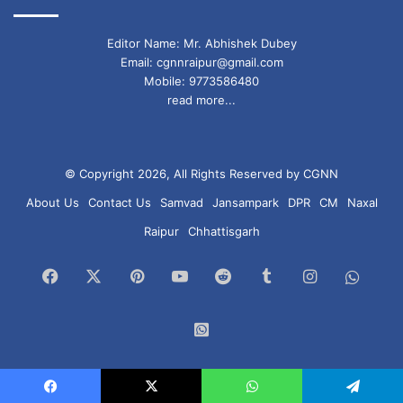
Editor Name: Mr. Abhishek Dubey
Email: cgnnraipur@gmail.com
Mobile: 9773586480
read more...
© Copyright 2026, All Rights Reserved by CGNN
About Us
Contact Us
Samvad
Jansampark
DPR
CM
Naxal
Raipur
Chhattisgarh
Facebook
X
Pinterest
YouTube
Reddit
Tumblr
Instagram
What
Chan
WhatsApp
Group