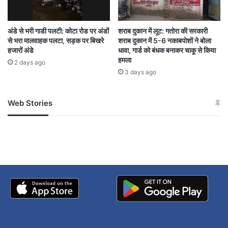
police misconduct
SP Rajnesh Singh
अंडे से भरी गाडी पलटी: कोटा रोड पर अंडों
शराब दुकान में लूट: गतोरा की सरकारी
Taktapur
threat
wife complaint
से भरा मालवाहक पलटा, सड़क पर बिखरे
शराब दुकान में 5-6 नकाबपोशों ने बोला
हजारों अंडे
धावा, गार्ड को बंधक बनाकर चाकू से किया
हमला
2 days ago
3 days ago
Web Stories
जम्मू-कश्मीर में बारिश से
सोनम ने ही राजा को दिया था
अपडेट
खाई में धक्का… आरोपियों ने
बताई सच्चाई