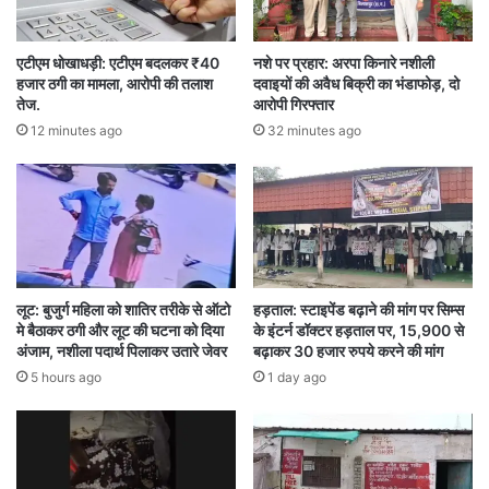
आकाश निषाद को निलंबित कर दिया है।
एटीएम धोखाधड़ी: एटीएम बदलकर ₹40
नशे पर प्रहार: अरपा किनारे नशीली
जानकारी के अनुसार, आरक्षक आकाश निषाद के खिलाफ
हजार ठगी का मामला, आरोपी की तलाश
दवाइयों की अवैध बिक्री का भंडाफोड़, दो
तेज.
आरोपी गिरफ्तार
पहले भी अवैध वसूली की शिकायतें हुई थीं। तखतपुर के
12 minutes ago
32 minutes ago
परसाकापा बराही में ग्रामीणों ने उसे अवैध वसूली के आरोप में
पकड़कर पीटा था, जिसमें वह घायल भी हुआ था। इस
कार्रवाई से पुलिस विभाग में जवाबदेही और कानून का पालन
सुनिश्चित करने का संदेश भी गया है।
लूट: बुजुर्ग महिला को शातिर तरीके से ऑटो
हड़ताल: स्टाइपेंड बढ़ाने की मांग पर सिम्स
मे बैठाकर ठगी और लूट की घटना को दिया
के इंटर्न डॉक्टर हड़ताल पर, 15,900 से
Akash Nishad
alcohol smuggling case
अंजाम, नशीला पदार्थ पिलाकर उतारे जेवर
बढ़ाकर 30 हजार रुपये करने की मांग
5 hours ago
1 day ago
arrest
Bilaspur
constable suspension
false case
financial demand
illegal extortion