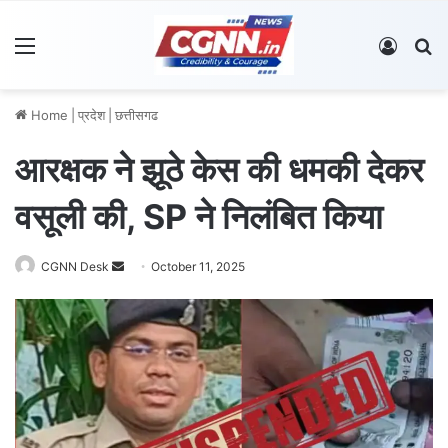
Menu
Log In
S
Home
|
प्रदेश
|
छत्तीसगढ
आरक्षक ने झूठे केस की धमकी देकर
वसूली की, SP ने निलंबित किया
CGNN Desk
S
October 11, 2025
e
n
d
a
n
e
m