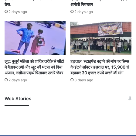
तेज.
आरोपी गिरफ्तार
2 days ago
2 days ago
अब जब सुधार की प्रक्रिया चल रही है तो कांग्रेस को
अपने “बेनकाब होने” का डर सता रहा है।
उन्होंने याद दिलाया कि एसआईआर कोई नई प्रक्रिया नहीं है
,कांग्रेस शासनकाल में भी यही प्रक्रिया होती थी, लेकिन
लूट: बुजुर्ग महिला को शातिर तरीके से ऑटो
हड़ताल: स्टाइपेंड बढ़ाने की मांग पर सिम्स
तब भाजपा ने कभी इस पर सवाल नहीं उठाए।
मे बैठाकर ठगी और लूट की घटना को दिया
के इंटर्न डॉक्टर हड़ताल पर, 15,900 से
अंजाम, नशीला पदार्थ पिलाकर उतारे जेवर
बढ़ाकर 30 हजार रुपये करने की मांग
“संविधान का अपमान कर रही कांग्रेस”
2 days ago
3 days ago
डॉ. मिश्रा ने कांग्रेस पर आरोप लगाया कि वह एसआईआर
Web Stories
जम्मू-कश्मीर में बारिश से
सोनम ने ही राजा को दिया था
पर बेवजह सवाल खड़ा कर संवैधानिक प्रावधानों का अपमान
अपडेट
खाई में धक्का… आरोपियों ने
कर रही है।
बताई सच्चाई
उन्होंने कहा कि कांग्रेस केवल संविधान का नाम लेकर जनता