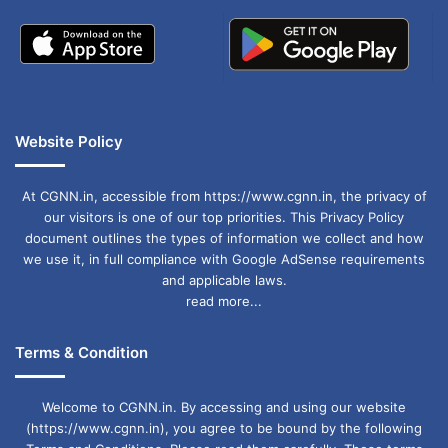
को गुमराह कर रही है और संवैधानिक संस्थाओं पर निराधार
आरोप लगा रही है।
सीमावर्ती क्षेत्रों में भाषा की समस्या का समाधान जरूरी
Website Policy
सीमावर्ती क्षेत्रों में भाषा संबंधी दिक्कतों पर उन्होंने कहा कि
निर्वाचन आयोग को इस दिशा में कदम उठाकर समाधान
At CGNN.in, accessible from https://www.cgnn.in, the privacy of
our visitors is one of our top priorities. This Privacy Policy
करना चाहिए, ताकि एसआईआर सही तरीके से पूरा हो और
document outlines the types of information we collect and how
we use it, in full compliance with Google AdSense requirements
उसके परिणाम विश्वसनीय मिल सकें।
and applicable laws.
read more...
डॉ. मिश्रा ने दोहराया कि कांग्रेस का काम सिर्फ भ्रम
Terms & Condition
फैलाना है, जबकि भाजपा निर्वाचन प्रक्रिया को पारदर्शी
और सुचारू रखने के लिए प्रतिबद्ध है।
Welcome to CGNN.in. By accessing and using our website
(https://www.cgnn.in), you agree to be bound by the following