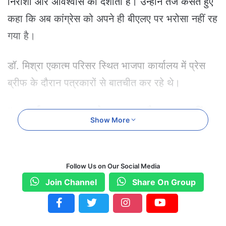
निराशा और अविश्वास को दर्शाता है। उन्होंने तंज कसते हुए
कहा कि अब कांग्रेस को अपने ही बीएलए पर भरोसा नहीं रह
गया है।
डॉ. मिश्रा एकात्म परिसर स्थित भाजपा कार्यालय में प्रेस
ब्रीफ के दौरान पत्रकारों से बातचीत कर रहे थे।
“एसआईआर चुनाव आयोग करा रहा है, भाजपा नहीं”
Show More
डॉ. मिश्रा ने बीएलओ के साथ हुई मारपीट पर चिंता जताई
और कहा कि कांग्रेस यह समझ ले कि भाजपा और निर्वाचन
Follow Us on Our Social Media
आयोग अलग-अलग हैं।
Join Channel
Share On Group
उन्होंने साफ कहा “कांग्रेस का यह आरोप कि भाजपा
एसआईआर करा रही है, पूरी तरह गलत है। एसआईआर तो