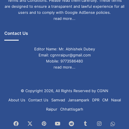
Terms and Conditions. Please read them carefully. These terms
Congress is Creating Confusion Over SIR
are designed to ensure a transparent and lawful experience for all
users and to comply with Google AdSense policies.
छत्तीसगढ़
रायपुर
read more...
Contact Us
Editor Name: Mr. Abhishek Dubey
Email: cgnnraipur@gmail.com
Mobile: 9773586480
read more...
© Copyright 2026, All Rights Reserved by CGNN
About Us
Contact Us
Samvad
Jansampark
DPR
CM
Naxal
Raipur
Chhattisgarh
Facebook
X
Pinterest
YouTube
Reddit
Tumblr
Instagram
What