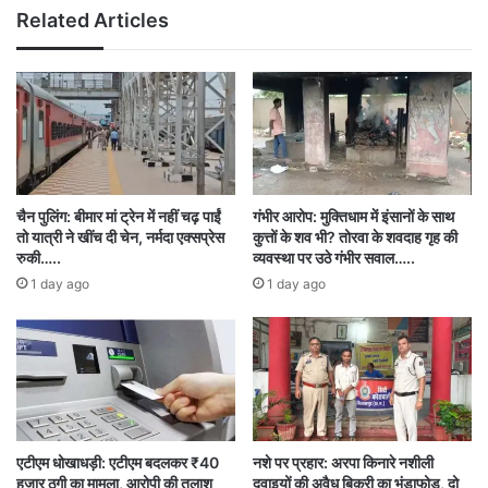
चुनाव आयोग की प्रक्रिया है, जिसमें भाजपा और कांग्रेस
Related Articles
दोनों एक समान स्थिति में हैं।”
उन्होंने बताया कि अगर किसी केंद्र पर गड़बड़ी दिखती है तो
भाजपा भी आयोग से इसकी शिकायत करती है।
उन्होंने कहा कि कांग्रेस ने अभी हाल ही में एसआईआर की
चैन पुलिंग: बीमार मां ट्रेन में नहीं चढ़ पाईं
गंभीर आरोप: मुक्तिधाम में इंसानों के साथ
तो यात्री ने खींच दी चेन, नर्मदा एक्सप्रेस
कुत्तों के शव भी? तोरवा के शवदाह गृह की
समय सीमा बढ़ाने की मांग की है, जबकि भाजपा पहले ही
रुकी…..
व्यवस्था पर उठे गंभीर सवाल…..
1 day ago
1 day ago
इसको लेकर आग्रह कर चुकी थी।
“मतदाता सूची में गड़बड़ियों से कांग्रेस डर रही है”
भाजपा प्रवक्ता ने कहा कि कांग्रेस इसलिए भ्रम फैला रही
है क्योंकि मतदाता सूचियों में जो गड़बड़ियाँ सामने आ रही हैं,
एटीएम धोखाधड़ी: एटीएम बदलकर ₹40
नशे पर प्रहार: अरपा किनारे नशीली
वे उनके संरक्षण में हुई हैं।
हजार ठगी का मामला, आरोपी की तलाश
दवाइयों की अवैध बिक्री का भंडाफोड़, दो