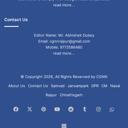
read more...
Contact Us
Editor Name: Mr. Abhishek Dubey
Email: cgnnraipur@gmail.com
Mobile: 9773586480
read more...
© Copyright 2026, All Rights Reserved by CGNN
About Us
Contact Us
Samvad
Jansampark
DPR
CM
Naxal
Raipur
Chhattisgarh
Facebook
X
Pinterest
YouTube
Reddit
Tumblr
Instagram
What
Chan
WhatsApp