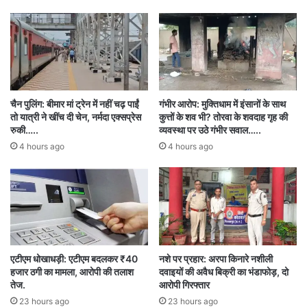
हैं।
इस बीच, सोमवार शाम लाल किला मेट्रो स्टेशन के गेट
नंबर-1 के पास हरियाणा नंबर की एक कार में हुए भयावह
विस्फोट में 10 लोगों की मौत हो गई और कई लोग घायल
चैन पुलिंग: बीमार मां ट्रेन में नहीं चढ़ पाईं
गंभीर आरोप: मुक्तिधाम में इंसानों के साथ
तो यात्री ने खींच दी चेन, नर्मदा एक्सप्रेस
कुत्तों के शव भी? तोरवा के शवदाह गृह की
हुए। जांच एजेंसियां अब लाल किले क्षेत्र के मोबाइल डाटा
रुकी…..
व्यवस्था पर उठे गंभीर सवाल…..
4 hours ago
4 hours ago
और कॉल रिकॉर्ड खंगाल रही हैं, ताकि धमाके से जुड़े लोगों
की पहचान की जा सके।
छत्तीसगढ़ गाड़ी पाई गई
दिल्ली कार ब्लास्ट
देश
रायपुर/दिल्ली
सभी सुरक्षित
एटीएम धोखाधड़ी: एटीएम बदलकर ₹40
नशे पर प्रहार: अरपा किनारे नशीली
हजार ठगी का मामला, आरोपी की तलाश
दवाइयों की अवैध बिक्री का भंडाफोड़, दो
तेज.
आरोपी गिरफ्तार
23 hours ago
23 hours ago