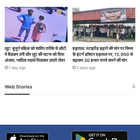
लूट: बुजुर्ग महिला को शातिर तरीके से ऑटो
हड़ताल: स्टाइपेंड बढ़ाने की मांग पर सिम्स
मे बैठाकर ठगी और लूट की घटना को दिया
के इंटर्न डॉक्टर हड़ताल पर, 15,900 से
अंजाम, नशीला पदार्थ पिलाकर उतारे जेवर
बढ़ाकर 30 हजार रुपये करने की मांग
1 day ago
2 days ago
Web Stories
जम्मू-कश्मीर में बारिश से
सोनम ने ही राजा को दिया था
अपडेट
खाई में धक्का… आरोपियों ने
बताई सच्चाई