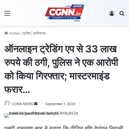
Menu
Log In
S
Home
|
प्रदेश
|
छत्तीसगढ
ऑनलाइन ट्रेडिंग एप से 33 लाख
रुपये की ठगी, पुलिस ने एक आरोपी
को किया गिरफ्तार; मास्टरमाइंड
फरार…
CGNN NEWS
S
September 1, 2024
e
n
d
एसपी रामकृष्ण साहू ने बताया कि पीड़ित मणि देवांगन निवासी