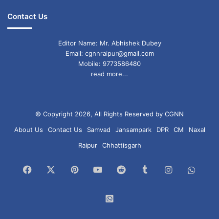
Contact Us
Editor Name: Mr. Abhishek Dubey
Email: cgnnraipur@gmail.com
Mobile: 9773586480
read more...
© Copyright 2026, All Rights Reserved by CGNN
About Us
Contact Us
Samvad
Jansampark
DPR
CM
Naxal
Raipur
Chhattisgarh
Facebook
X
Pinterest
YouTube
Reddit
Tumblr
Instagram
What
Chan
WhatsApp