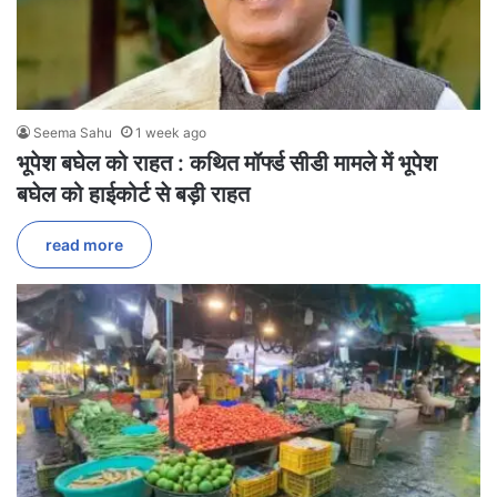
Seema Sahu
1 week ago
भूपेश बघेल को राहत : कथित मॉर्फ्ड सीडी मामले में भूपेश
बघेल को हाईकोर्ट से बड़ी राहत
read more