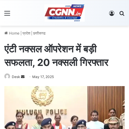
Menu
Log In
S
Home
|
प्रदेश
|
छत्तीसगढ
एंटी नक्सल ऑपरेशन में बड़ी
सफलता, 20 नक्सली गिरफ्तार
Desk
S
May 17, 2025
e
n
d
a
n
e
m