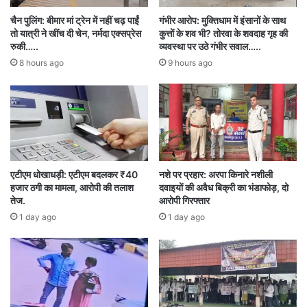
कि नक्सलियों द्वारा बार-बार शांति वार्ता को लेकर जारी पत्र
चैन पुलिंग: बीमार मां ट्रेन में नहीं चढ़ पाईं
गंभीर आरोप: मुक्तिधाम में इंसानों के साथ
का कोई औचित्य नहीं है। यदि शांति वार्ता करनी है तो कोई
तो यात्री ने खींच दी चेन, नर्मदा एक्सप्रेस
कुत्तों के शव भी? तोरवा के शवदाह गृह की
रुकी…..
व्यवस्था पर उठे गंभीर सवाल…..
चेहरा सामने आना चाहिए, जिससे बातचीत की जा सके। वहीं
8 hours ago
9 hours ago
भूपेश बघेल के बस्तर दौरे पर विजय शर्मा ने कहा कि अगर
वह पहले ऐसा करते तो शायद सरकार से बाहर नहीं होते।
कर्रेगुटा ऑपरेशन की जांच पर उन्होंने कहा कि जवानों ने जो
किया सही किया, यह ऑपरेशन जरूरी था। आखिर इतनी
एटीएम धोखाधड़ी: एटीएम बदलकर ₹40
नशे पर प्रहार: अरपा किनारे नशीली
बड़ी मात्रा में राशन लेकर नक्सली पहाड़ पर क्यों चढ़े हुए
हजार ठगी का मामला, आरोपी की तलाश
दवाइयों की अवैध बिक्री का भंडाफोड़, दो
तेज.
आरोपी गिरफ्तार
थे।क्यों विस्फोटकों को तैयार करने के लिए इतने केंद्र बनाए
1 day ago
1 day ago
गए थे, जाहिर है नक्सली फिर कोई संगीन आतंक फैलाने की
वारदात करते इसलिए अच्छा ही हुआ कि यह ऑपरेशन वहां
किया गया। जवानों ने अपने हौसले का परिचय दिया है,
विजय शर्मा ने कहा है कि बस्तर के एक-एक इंच पर संविधान