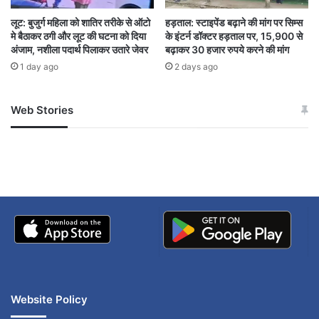
लागू होगा।
लूट: बुजुर्ग महिला को शातिर तरीके से ऑटो
हड़ताल: स्टाइपेंड बढ़ाने की मांग पर सिम्स
मे बैठाकर ठगी और लूट की घटना को दिया
के इंटर्न डॉक्टर हड़ताल पर, 15,900 से
अंजाम, नशीला पदार्थ पिलाकर उतारे जेवर
बढ़ाकर 30 हजार रुपये करने की मांग
1 day ago
2 days ago
#cg
3 female Naxalites involved
Web Stories
जम्मू-कश्मीर में बारिश से
सोनम ने ही राजा को दिया था
अपडेट
खाई में धक्का… आरोपियों ने
Acts of Naxalites
बताई सच्चाई
All surrendered Naxalites
Bijapur
chhattisgarh
Naxal
naxali arrested
Website Policy