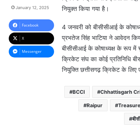
e
January 12, 2025
नियुक्त किया गया है।
n
d
a
Facebook
4 जनवरी को बीसीसीआई के कोषाध्
n
प्रभतेज सिंह भाटिया ने आवेदन किया।
e
X
m
बीसीसीआई के कोषाध्यक्ष के रूप मे
a
Messenger
i
क्रिकेट संघ का कोई प्रतिनिधि बी
l
नियुक्ति छत्तीसगढ़ क्रिकेट के लिए 
BCCI
Chhattisgarh Cr
Raipur
Treasur
बीस