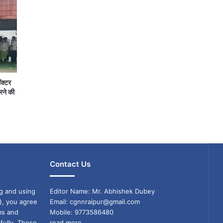
ॉक्टर
रने की
Contact Us
g and using
Editor Name: Mr. Abhishek Dubey
), you agree
Email: cgnnraipur@gmail.com
ms and
Mobile: 9773586480
fully. These
read more...