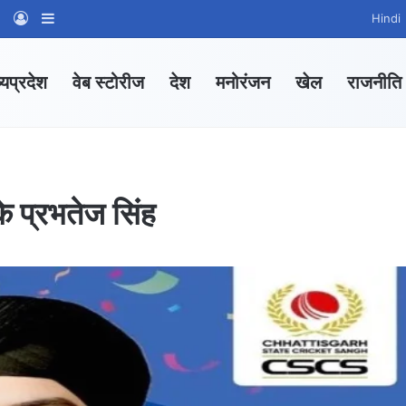
am
tsApp Channel
WhatsApp Group
Log In
Sidebar
Hindi
्यप्रदेश
वेब स्टोरीज
देश
मनोरंजन
खेल
राजनीति
े प्रभतेज सिंह