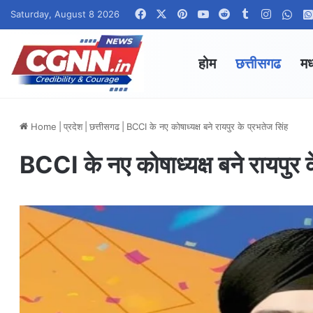
Facebook
X
Pinterest
YouTube
Reddit
Tumblr
Instagr
Wha
Saturday, August 8 2026
होम
छत्तीसगढ
मध
Home
|
प्रदेश
|
छत्तीसगढ
|
BCCI के नए कोषाध्यक्ष बने रायपुर के प्रभतेज सिंह
BCCI के नए कोषाध्यक्ष बने रायपुर क