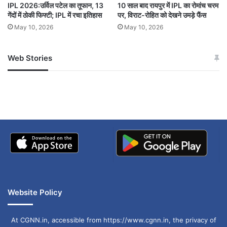
IPL 2026:उर्विल पटेल का तूफान, 13
10 साल बाद रायपुर में IPL का रोमांच चरम
BCCI
Champions Trophy
CRICKET
गेंदों में ठोकी फिफ्टी; IPL में रचा इतिहास
पर, विराट-रोहित को देखने उमड़े फैंस
May 10, 2026
May 10, 2026
Rohit
Virat
क्रिकेट
चैंपियंस ट्रॉफी
रोहित
विराट
Web Stories
जम्मू-कश्मीर में बारिश से
सोनम ने ही राजा को दिया था
अपडेट
खाई में धक्का… आरोपियों ने
बताई सच्चाई
Website Policy
At CGNN.in, accessible from https://www.cgnn.in, the privacy of