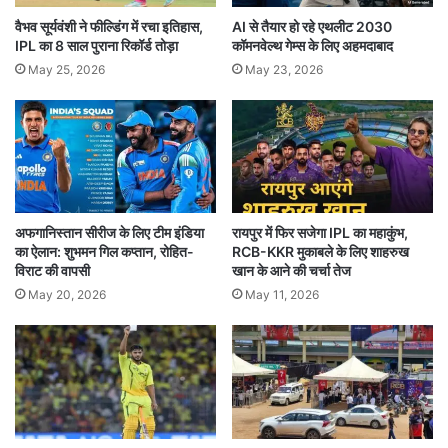
अनुमति नहीं थी। लेकिन अब खिलाड़ियों को राहत देते हुए
वैभव सूर्यवंशी ने फील्डिंग में रचा इतिहास,
AI से तैयार हो रहे एथलीट 2030
बीसीसीआई ने एक मैच के लिए परिवार को बुलाने की इजाजत
IPL का 8 साल पुराना रिकॉर्ड तोड़ा
कॉमनवेल्थ गेम्स के लिए अहमदाबाद
May 25, 2026
May 23, 2026
दे दी।
बीसीसीआई चेतावनी
बीसीसीआई कहा है कि खिलाड़ियों की पेशेवर प्रतिबद्धताओं
अफगानिस्तान सीरीज के लिए टीम इंडिया
रायपुर में फिर सजेगा IPL का महाकुंभ,
और संचालन की प्रभावशीलता सुनिश्चित करने के लिए लिया
का ऐलान: शुभमन गिल कप्तान, रोहित-
RCB-KKR मुकाबले के लिए शाहरुख
गया है। हालांकि, बोर्ड ने यह भी साफ किया कि कोई भी
विराट की वापसी
खान के आने की चर्चा तेज
May 20, 2026
May 11, 2026
अपवाद या बदलाव चयन समिति के अध्यक्ष और हेड कोच की
पूर्व मंजूरी के बिना नहीं किया जा सकता।