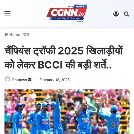
Menu
Log In
S
Home
|
खेल
चैंपियंस ट्रॉफी 2025 खिलाड़ीयों
को लेकर BCCI की बड़ी शर्ते..
Bhupesh
S
February 18, 2025
e
n
d
a
n
e
m