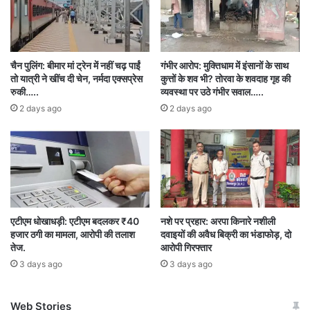
खिलाफ प्रदर्शन किया गया इस दौरान सब यात्रा भी निकल
गई और पुतला दहन भी किया गया। पुलिस और बजरंग दल
के सदस्यों के बीच पुतला दहन को लेकर कशमकश चला रहा
चैन पुलिंग: बीमार मां ट्रेन में नहीं चढ़ पाईं
गंभीर आरोप: मुक्तिधाम में इंसानों के साथ
तो यात्री ने खींच दी चेन, नर्मदा एक्सप्रेस
कुत्तों के शव भी? तोरवा के शवदाह गृह की
परंतु बजरंग दल के सदस्य पुतला दहन करने में सफल रहे इस
रुकी…..
व्यवस्था पर उठे गंभीर सवाल…..
दौरान जमकर नारेबाजी भी की गई बजरंग दल के सदस्यों ने
2 days ago
2 days ago
बताया कि जब तक वह बजरंग दल के सदस्यों से माफी नहीं
मांगते उनके खिलाफ प्रदर्शन चलता रहेगा।
काफिला विवाद
आपको बता दें कि भूपेश बघेल के काफी लोगों को बजरंग दल
एटीएम धोखाधड़ी: एटीएम बदलकर ₹40
नशे पर प्रहार: अरपा किनारे नशीली
हजार ठगी का मामला, आरोपी की तलाश
दवाइयों की अवैध बिक्री का भंडाफोड़, दो
के सदस्यों द्वारा रोकने का प्रयास किया गया था जिसके बाद
तेज.
आरोपी गिरफ्तार
3 days ago
3 days ago
इस मामले में तूल पकड़ लिया यह पूरा मामला भिलाई से जुड़ा
हुआ है देवेंद्र यादव की गिरफ्तारी की विरोध में प्रदर्शन में
Web Stories