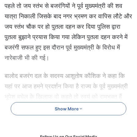
e
पहले तो जय स्तंभ से बजरंगियों ने पूर्व मुख्यमंत्री की शव
m
यात्रा निकाली जिसके बाद नगर भ्रमण कर वापिस लौटे और
a
i
जय स्तंभ चौक पर हो पुतला दहन कर दिया पुलिस द्वारा
l
पुतला बुझाने प्रयास किया गया लेकिन पुतला दहन करने में
बजरंगी सफल हुए इस दौरान पूर्व मुख्यमंत्री के विरोध में
नारेबाजी भी की गई।
बालोद बजरंग दल के सदस्य आशुतोष कौशिक ने कहा कि
यहां पर आज हमने प्रदर्शन किया है राज्य के पूर्व मुख्यमंत्री
भूपेश बघेल के खिलाफ वो कहते तो स्वयं को रामभक्त हैं
लेकिन हमेशा अपनी ओछी मानसिकता लिए हुए बजरंगियों के
Show More
खिलाफ ऊलजुल बयान बाजी करते हैं वही उमेश कुमार सेन
ने कहा कि ऐसे लोगों को छत्तीसगढ़ और देश में रहने की
Follow Us on Our Social Media