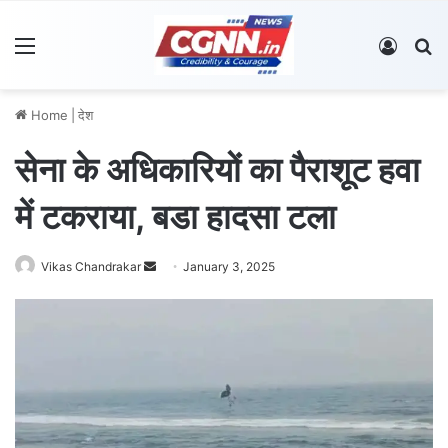
Menu
Log In
S
Home
|
देश
सेना के अधिकारियों का पैराशूट हवा
में टकराया, बडा हादसा टला
Vikas Chandrakar
S
January 3, 2025
e
n
d
a
n
e
m