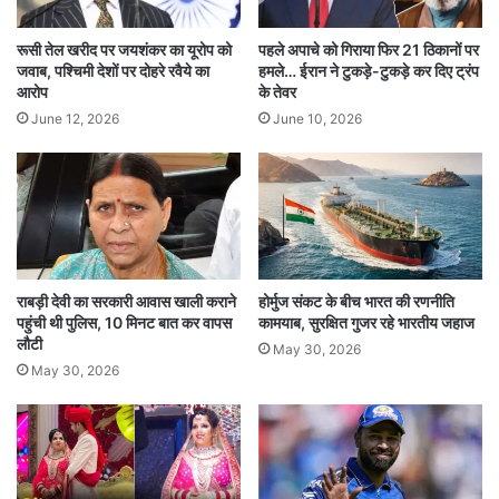
officers
parachute
Rehearsal
रूसी तेल खरीद पर जयशंकर का यूरोप को
पहले अपाचे को गिराया फिर 21 ठिकानों पर
अफसरों
टला
नौ सेना
पैराशूट
जवाब, पश्चिमी देशों पर दोहरे रवैये का
हमले… ईरान ने टुकड़े-टुकड़े कर दिए ट्रंप
आरोप
के तेवर
बडा हादसा
रिर्हसल
June 12, 2026
June 10, 2026
राबड़ी देवी का सरकारी आवास खाली कराने
होर्मुज संकट के बीच भारत की रणनीति
पहुंची थी पुलिस, 10 मिनट बात कर वापस
कामयाब, सुरक्षित गुजर रहे भारतीय जहाज
लौटी
May 30, 2026
May 30, 2026