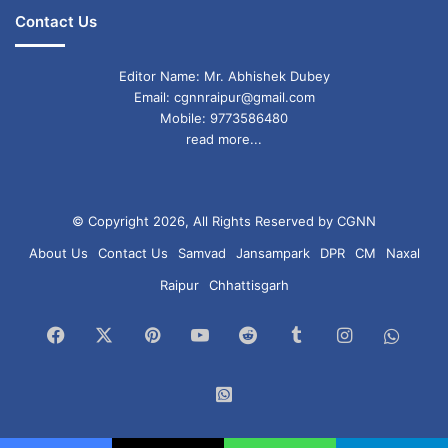
Contact Us
Editor Name: Mr. Abhishek Dubey
Email: cgnnraipur@gmail.com
Mobile: 9773586480
read more...
© Copyright 2026, All Rights Reserved by CGNN
About Us
Contact Us
Samvad
Jansampark
DPR
CM
Naxal
Raipur
Chhattisgarh
Facebook
X
Pinterest
YouTube
Reddit
Tumblr
Instagram
What
Chan
WhatsApp
Group