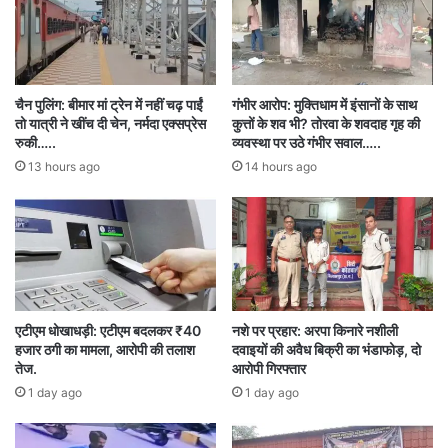
शिकायत में यह भी आरोप लगाया गया है कि सभा के दौरान
हिंदू देवी-देवताओं के खिलाफ आपत्तिजनक बातें कही गईं,
जिससे धार्मिक भावनाएं आहत हुईं। मौके पर बाइबल और
चैन पुलिंग: बीमार मां ट्रेन में नहीं चढ़ पाईं
गंभीर आरोप: मुक्तिधाम में इंसानों के साथ
नाश्ते की व्यवस्था भी बताई गई है।
तो यात्री ने खींच दी चेन, नर्मदा एक्सप्रेस
कुत्तों के शव भी? तोरवा के शवदाह गृह की
रुकी…..
व्यवस्था पर उठे गंभीर सवाल…..
13 hours ago
14 hours ago
शिकायत के आधार पर सीपत थाना पुलिस ने तीनों आरोपियों
के खिलाफ भारतीय न्याय संहिता (BNS) की धारा 299
तथा छत्तीसगढ़ धर्म स्वातंत्र्य अधिनियम 1968 की धारा 3
और 4 के तहत FIR दर्ज कर ली है।
एटीएम धोखाधड़ी: एटीएम बदलकर ₹40
नशे पर प्रहार: अरपा किनारे नशीली
पुलिस अधिकारियों का कहना है कि मामले की गंभीरता से
हजार ठगी का मामला, आरोपी की तलाश
दवाइयों की अवैध बिक्री का भंडाफोड़, दो
जांच की जा रही है। जांच में जो तथ्य सामने आएंगे, उसके
तेज.
आरोपी गिरफ्तार
1 day ago
1 day ago
आधार पर आगे की वैधानिक कार्रवाई की जाएगी।