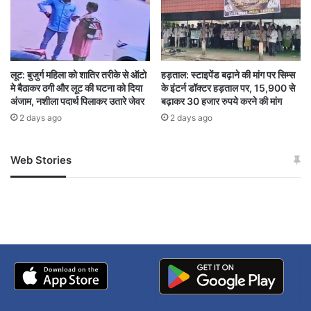
Bilaspur News
Bilaspur Police
cg crime news
Chhattisgarh news
लूट: बुजुर्ग महिला को शातिर तरीके से ऑटो
हड़ताल: स्टाइपेंड बढ़ाने की मांग पर सिम्स
Conversion Allegation
FIR registered
मे बैठाकर ठगी और लूट की घटना को दिया
के इंटर्न डॉक्टर हड़ताल पर, 15,900 से
अंजाम, नशीला पदार्थ पिलाकर उतारे जेवर
बढ़ाकर 30 हजार रुपये करने की मांग
Prayer meeting
2 days ago
2 days ago
Religious Conversion Case
Web Stories
जम्मू-कश्मीर में बारिश से
सोनम ने ही राजा को दिया था
Religious Freedom Act
Sipat Police
अपडेट
खाई में धक्का… आरोपियों ने
धर्मांतरण मामला
बताई सच्चाई