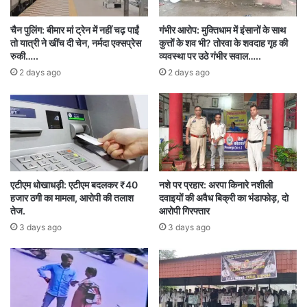
संविधान बचाओ न्याय यात्रा को लेकर रणनीति तय की गई।
चैन पुलिंग: बीमार मां ट्रेन में नहीं चढ़ पाईं
गंभीर आरोप: मुक्तिधाम में इंसानों के साथ
तो यात्री ने खींच दी चेन, नर्मदा एक्सप्रेस
कुत्तों के शव भी? तोरवा के शवदाह गृह की
जिला और ब्लॉक स्तर पर जनसंपर्क अभियान चलाया
रुकी…..
व्यवस्था पर उठे गंभीर सवाल…..
जाएगा।
2 days ago
2 days ago
यात्रा का नेतृत्व कांग्रेस के राष्ट्रीय और प्रदेश स्तरीय नेता
करेंगे।
संविधान और आरक्षण पर हमले के खिलाफ जनजागरण किया
एटीएम धोखाधड़ी: एटीएम बदलकर ₹40
नशे पर प्रहार: अरपा किनारे नशीली
जाएगा।
हजार ठगी का मामला, आरोपी की तलाश
दवाइयों की अवैध बिक्री का भंडाफोड़, दो
तेज.
आरोपी गिरफ्तार
3 days ago
3 days ago
आंदोलन का उद्देश्य:
संविधान की मूल आत्मा की रक्षा करना
आरक्षण प्रणाली को बनाए रखना