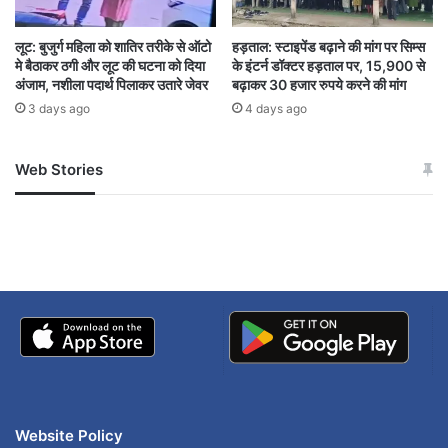
लोकतंत्र को कमजोर करने की कोशिशों का विरोध
जनता को उनके संवैधानिक अधिकारों के प्रति जागरूक
लूट: बुजुर्ग महिला को शातिर तरीके से ऑटो
हड़ताल: स्टाइपेंड बढ़ाने की मांग पर सिम्स
मे बैठाकर ठगी और लूट की घटना को दिया
के इंटर्न डॉक्टर हड़ताल पर, 15,900 से
करना
अंजाम, नशीला पदार्थ पिलाकर उतारे जेवर
बढ़ाकर 30 हजार रुपये करने की मांग
3 days ago
4 days ago
कांग्रेस का कहना है कि जनता संविधान में बदलाव की किसी
भी कोशिश का कड़ा विरोध करेगी और यह आंदोलन हर
Web Stories
जम्मू-कश्मीर में बारिश से
सोनम ने ही राजा को दिया था
नागरिक की भागीदारी से मजबूत होगा।
अपडेट
खाई में धक्का… आरोपियों ने
बताई सच्चाई
न्याय यात्रा
Website Policy