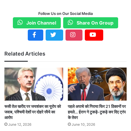
बीजू पटनायक राज्य पुलिस अकादमी के निदेशक के रूप में
Follow Us on Our Social Media
भी किया है काम
Join Channel
Share On Group
वाइबी खुरानिया ने पुलिस आयुक्त के तौर पर पुलिस
आयुक्तालय (भुवनेश्वर-कटक) में भी कार्य किया है. उन्होंने
Related Articles
बीजू पटनायक राज्य पुलिस अकादमी के निदेशक के रूप में
भी काम किया है।
रूसी तेल खरीद पर जयशंकर का यूरोप को
पहले अपाचे को गिराया फिर 21 ठिकानों पर
जवाब, पश्चिमी देशों पर दोहरे रवैये का
हमले… ईरान ने टुकड़े-टुकड़े कर दिए ट्रंप
आरोप
के तेवर
June 12, 2026
June 10, 2026