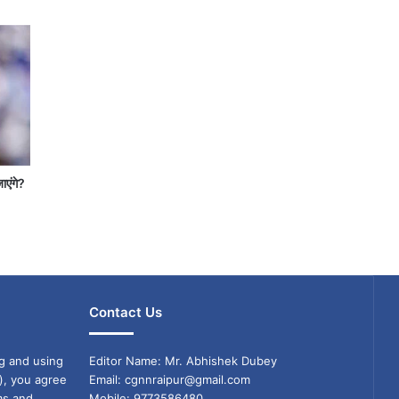
जाएंगे?
Contact Us
g and using
Editor Name: Mr. Abhishek Dubey
), you agree
Email: cgnnraipur@gmail.com
ms and
Mobile: 9773586480