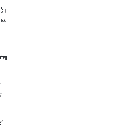
 है।
े तक
मिता
ो
र
ट’