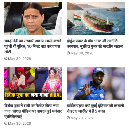
उनके कार्यकाल को छह महीने के लिए बढ़ा दिया था. उसके
बाद लोकसभा चुनाव से पहले इस वर्ष 28 मई को दोबारा
उनको तीन महीने का एक्सटेंशन दे दिया गया. जिसकी समय
सीमाएं 31 अगस्त को समाप्त होने जा रही है. सूत्रों की मानें
राबड़ी देवी का सरकारी आवास खाली कराने
होर्मुज संकट के बीच भारत की रणनीति
तो गृह मंत्रालय दिल्ली सरकार में मुख्य सचिव के लिए
पहुंची थी पुलिस, 10 मिनट बात कर वापस
कामयाब, सुरक्षित गुजर रहे भारतीय जहाज
लौटी
प्रशासनिक स्तर पर प्रक्रिया भी शुरू कर दी गई है.
May 30, 2026
May 30, 2026
बता दें कि 1987 बैच के आईएएस अधिकारी नरेश कुमार ने
अप्रैल 2022 में दिल्ली के मुख्य सचिव के रूप में कार्यभार
संभाला था. गत वर्ष 30 नवंबर को वह रिटायर्ड होने वाले थे,
लेकिन गृह मंत्रालय ने उनका कार्यकाल 6 महीने (31 मई
ढिंचैक पूजा ने शादी पर रिलीज किया नया
हार्दिक पंड्या क्यों मुंबई इंडियंस की कप्तानी
2024) के लिए बढ़ा दिया था. तब दिल्ली सरकार ने गृह
गाना, सोशल मीडिया पर वायरल हुईं मजेदार
से हटाए जाएंगे? ये हैं 5 वजह
प्रतिक्रियाएं
May 29, 2026
मंत्रालय के इस निर्णय का सुप्रीम कोर्ट में चुनौती भी दी थी.
May 30, 2026