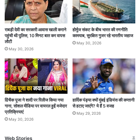
कुछ महीने पहले, पुणे-आईएसआईएस मॉड्यूल के कई
आतंकवादियों को देश भर से गिरफ्तार किए जाने के बाद
राबड़ी देवी का सरकारी आवास खाली कराने
होर्मुज संकट के बीच भारत की रणनीति
पहुंची थी पुलिस, 10 मिनट बात कर वापस
कामयाब, सुरक्षित गुजर रहे भारतीय जहाज
दिल्ली पुलिस ने घोरी का नाम रिकॉर्ड पर लिया था। उस
लौटी
May 30, 2026
समय अधिकारियों ने दावा किया था कि आईएसआई भारत में
May 30, 2026
स्लीपर सेल चला रही है और हमलों को अंजाम देने के लिए
युवाओं की भर्ती कर रही है।
ढिंचैक पूजा ने शादी पर रिलीज किया नया
हार्दिक पंड्या क्यों मुंबई इंडियंस की कप्तानी
गाना, सोशल मीडिया पर वायरल हुईं मजेदार
से हटाए जाएंगे? ये हैं 5 वजह
प्रतिक्रियाएं
May 29, 2026
May 30, 2026
Web Stories