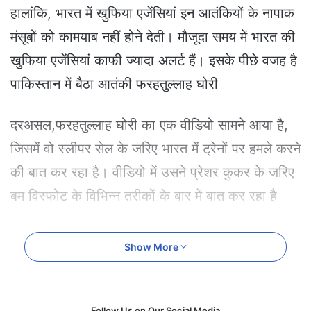
e
हालांकि, भारत में खुफिया एजेंसियां इन आतंकियों के नापाक
m
मंसूबों को कामयाब नहीं होने देती। मौजूदा समय में भारत की
a
i
खुफिया एजेंसियां काफी ज्यादा अलर्ट हैं। इसके पीछे वजह है
l
पाकिस्तान में बैठा आतंकी फरहतुल्लाह घोरी
दरअसल,फरहतुल्लाह घोरी का एक वीडियो सामने आया है,
जिसमें वो स्लीपर सेल के जरिए भारत में ट्रेनों पर हमले करने
की बात कर रहा है। वीडियो में उसने प्रेशर कुकर के जरिए
बम विस्फोट के विभिन्न तरीकों के बार में बात कर रहा है
भारत में भगोड़ा घोषित किए जाने के बाद घोरी पाकिस्तान में
Show More
छिपा हुआ है। उसने ही पाकिस्तान की इंटर सर्विसेज
इंटेलिजेंस (ISI) की मदद से स्लीपर सेल के जरिए बेंगलुरु के
रामेश्वरम कैफे में विस्फोट की साजिश रची थी। 1 मार्च को
Follow Us on Our Social Media