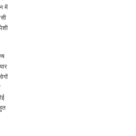
 में
ोसी
पेशी
ुष
ियार
ोगों
र
ोई
हुत