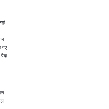
हां
हाज
ग गए
 पैदा
ोषण
पील