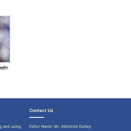
जाएंगे?
Contact Us
g and using
Editor Name: Mr. Abhishek Dubey