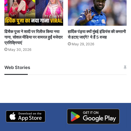
BJP
Four years old
Girl
hiding
Hooghly
police
Rape
truth
ढिंचैक पूजा ने शादी पर रिलीज किया नया
हार्दिक पंड्या क्यों मुंबई इंडियंस की कप्तानी
गाना, सोशल मीडिया पर वायरल हुईं मजेदार
से हटाए जाएंगे? ये हैं 5 वजह
प्रतिक्रियाएं
May 29, 2026
May 30, 2026
Web Stories
जम्मू-कश्मीर में बारिश से
सोनम ने ही राजा को दिया था
अपडेट
खाई में धक्का… आरोपियों ने
बताई सच्चाई