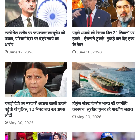
कानून-व्यवस्था चरमरा गई है।
क्या है पूरा मामला?
रूसी तेल खरीद पर जयशंकर का यूरोप को
पहले अपाचे को गिराया फिर 21 ठिकानों पर
जवाब, पश्चिमी देशों पर दोहरे रवैये का
हमले… ईरान ने टुकड़े-टुकड़े कर दिए ट्रंप
आरोप
के तेवर
मीडिया रिपोर्ट के अनुसार, शुक्रवार रात वे मच्छरदानी
June 12, 2026
June 10, 2026
लगाकर सो रहे थे। शनिवार सुबह तड़के कुछ अज्ञात बदमाशों
ने उनकी मच्छरदानी काटकर सोती हुई बच्ची को अगवा कर
लिया और भाग गए। घटना के बाद परिजनों ने बच्ची की
तलाश शुरू की। दोपहर में बच्ची तारकेश्वर रेलवे के ऊंचे
नाले के पास खून से लथपथ और गंभीर हालत में मिली।
राबड़ी देवी का सरकारी आवास खाली कराने
होर्मुज संकट के बीच भारत की रणनीति
बच्ची को गंभीर हालत में तारकेश्वर ग्रामीण अस्पताल में भर्ती
पहुंची थी पुलिस, 10 मिनट बात कर वापस
कामयाब, सुरक्षित गुजर रहे भारतीय जहाज
लौटी
May 30, 2026
कराया गया, जहां उसका इलाज चल रहा है। पुलिस ने
May 30, 2026
मामला दर्ज कर आगे की जांच शुरू कर दी है।