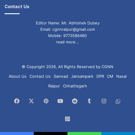
Contact Us
Editor Name: Mr. Abhishek Dubey
Email: cgnnraipur@gmail.com
Mobile: 9773586480
read more...
© Copyright 2026, All Rights Reserved by CGNN
About Us
Contact Us
Samvad
Jansampark
DPR
CM
Naxal
Raipur
Chhattisgarh
Facebook
X
Pinterest
YouTube
Reddit
Tumblr
Instagram
What
Chan
WhatsApp
Group