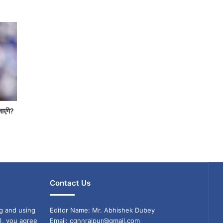
जाएंगे?
Contact Us
g and using
Editor Name: Mr. Abhishek Dubey
), you agree
Email: cgnnraipur@gmail.com