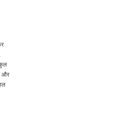
िर
.
लकुल
ीं और
 हल