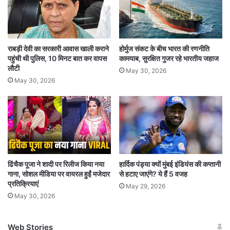
फोगाट ने एक्स पर लिखा, ‘भारतीय रेलवे की सेवा मेरे जीवन
का एक यादगार और गौरवपूर्ण समय रहा है. जीवन के इस
राबड़ी देवी का सरकारी आवास खाली कराने
होर्मुज संकट के बीच भारत की रणनीति
मोड़ पर मैंने स्वयं को रेलवे सेवा से पृथक करने का निर्णय
पहुंची थी पुलिस, 10 मिनट बात कर वापस
कामयाब, सुरक्षित गुजर रहे भारतीय जहाज
लौटी
May 30, 2026
लेते हुए अपना त्यागपत्र भारतीय रेलवे के सक्षम अधिकारियों
May 30, 2026
को सौप दिया है. राष्ट्र की सेवा में रेलवे द्वारा मुझे दिये गये
इस अवसर के लिए मैं भारतीय रेलवे परिवार की सदैव आभारी
रहूंगी’
किस सीट से मिल सकता है टिकट ?
ढिंचैक पूजा ने शादी पर रिलीज किया नया
हार्दिक पंड्या क्यों मुंबई इंडियंस की कप्तानी
गाना, सोशल मीडिया पर वायरल हुईं मजेदार
से हटाए जाएंगे? ये हैं 5 वजह
प्रतिक्रियाएं
May 29, 2026
सियासी गलियारों में चल रहे कयास के मुताबिक, विनेश
May 30, 2026
फोगाट को चरखी दादरी से टिकट दिया जा सकता है. इस
सीट से बीजेपी ने विनेश की बहन बबीता फोगाट को चुनावी
Web Stories