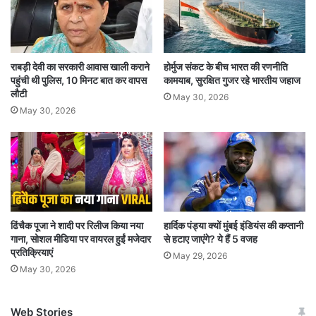
करने की आवश्यकता है। परिवार के सदस्यों में यदि कुछ
मतभेद चल रहे थे, तो वह बातचीत के जरिए दूर होंगे।
राबड़ी देवी का सरकारी आवास खाली कराने
होर्मुज संकट के बीच भारत की रणनीति
पहुंची थी पुलिस, 10 मिनट बात कर वापस
कामयाब, सुरक्षित गुजर रहे भारतीय जहाज
कर्क दैनिक राशिफल (Cancer Daily Horoscope)
लौटी
May 30, 2026
May 30, 2026
आज का दिन आपके लिए मिश्रित रूप से फलदायक रहने
वाला है। आप कुछ बड़े कामों को लेकर योजना बना सकते
हैं, जो आपके लिए अच्छी रहेंगी। आपकी किसी पुरानी गलती
से पर्दा उठ सकता है। यदि आप किसी बैंक व संस्था से धन
उधार लेंगे, तो वह आपको आसानी से मिल जाएगा। आप
ढिंचैक पूजा ने शादी पर रिलीज किया नया
हार्दिक पंड्या क्यों मुंबई इंडियंस की कप्तानी
गाना, सोशल मीडिया पर वायरल हुईं मजेदार
से हटाए जाएंगे? ये हैं 5 वजह
किसी के कहने में आकर लड़ाई झगड़े में न पड़े, नहीं तो वह
प्रतिक्रियाएं
May 29, 2026
कानूनी हो सकता है। आप अपने विरोधियों को आसानी से
May 30, 2026
मात दे पाएंगे। आपकी चतुर बुद्धि से आपके काफी काम हल
Web Stories