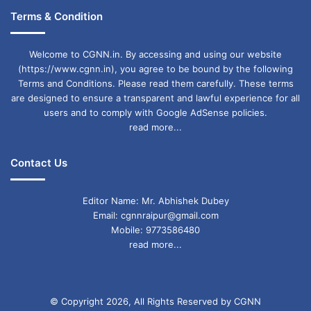
अवश्य करेंगे।
Terms & Condition
कन्या दैनिक राशिफल (Virgo Daily Horoscope)
Welcome to CGNN.in. By accessing and using our website
(https://www.cgnn.in), you agree to be bound by the following
Terms and Conditions. Please read them carefully. These terms
आज का दिन आपके लिए नुकसानदायक रहने वाला है।
are designed to ensure a transparent and lawful experience for all
users and to comply with Google AdSense policies.
परिवार में किसी संपत्ति को लेकर कोई लड़ाई झगड़ा होने की
read more...
संभावना है। आपको भाई बहनों का पूरा साथ मिलेगा और
आप तरक्की की राह पर आगे बढ़ेंगे। आप अपनी संतान के
Contact Us
व्यवहार के कारण थोड़ा परेशान रहेंगे, लेकिन आपको इससे
Editor Name: Mr. Abhishek Dubey
घबराने की आवश्यकता नहीं है। आप यदि किसी से कोई बात
Email: cgnnraipur@gmail.com
Mobile: 9773586480
बोले तो बहुत ही तोलमोल कर बोले, नहीं तो उन्हें आपकी कोई
read more...
बात बुरी लग सकती है। यदि आप किसी से धन उधार लेने के
लिए सोच रहे थे, तो वह आपको मिल सकता है।
© Copyright 2026, All Rights Reserved by CGNN