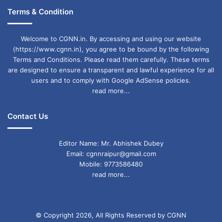
कन्या दैनिक राशिफल (Virgo Daily Horoscope)
Terms & Condition
आज का दिन आपके लिए आर्थिक दृष्टिकोण से अच्छा रहने
Welcome to CGNN.in. By accessing and using our website
वाला है। यदि आप अपने धन के निवेश को लेकर कोई प्लान
(https://www.cgnn.in), you agree to be bound by the following
Terms and Conditions. Please read them carefully. These terms
बना रहे हैं तो आप अभी कुछ समय रुक जाएं। आपको किसी
are designed to ensure a transparent and lawful experience for all
users and to comply with Google AdSense policies.
डील को फाइनल करने का मौका मिलेगा। आपका डूबा हुआ
read more...
धन आपको मिल सकता है। आप अपने कामों को लेकर यदि
परेशान थे, तो उन्हें आप किसी दूसरे के भरोसे ना छोड़ें।
Contact Us
आपको परिवार के सदस्यों का पूरा सहयोग मिलेगा। मित्रों के
Editor Name: Mr. Abhishek Dubey
साथ आप किसी मनोरंजन के कार्यक्रम में सम्मिलित हो सकते
Email: cgnnraipur@gmail.com
Mobile: 9773586480
हैं
read more...
तुला दैनिक राशिफल (Libra Daily Horoscope)
© Copyright 2026, All Rights Reserved by CGNN