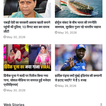
आपके विरोधी भी हैरान रहेंगे। आपको बिजनेस में कोई कदम
जल्दबाजी में उठाने से बचना होगा। यदि आप किसी जमीन में
राबड़ी देवी का सरकारी आवास खाली कराने
होर्मुज संकट के बीच भारत की रणनीति
निवेश करना चाहते हैं, तो वह आपके लिए अच्छा रहने वाला
पहुंची थी पुलिस, 10 मिनट बात कर वापस
कामयाब, सुरक्षित गुजर रहे भारतीय जहाज
है।
लौटी
May 30, 2026
May 30, 2026
कर्क दैनिक राशिफल (Cancer Daily Horoscope)
आज का दिन आपके लिए उत्तम संपत्ति का संकेत दे रहा है।
नौकरी में यदि आप कोई बदलाव करेंगे, तो वह आपके लिए
अच्छे रहेंगे। सामाजिक क्षेत्रों में कार्यरत लोगों को मान
ढिंचैक पूजा ने शादी पर रिलीज किया नया
हार्दिक पंड्या क्यों मुंबई इंडियंस की कप्तानी
गाना, सोशल मीडिया पर वायरल हुईं मजेदार
से हटाए जाएंगे? ये हैं 5 वजह
सम्मान मिलेगा। आप जीवनसाथी के किसी काम को लेकर
प्रतिक्रियाएं
May 29, 2026
परेशान रहेंगे। आपको किसी अजनबी पर भरोसा करने से
May 30, 2026
बचना होगा, नहीं तो कार्यक्षेत्र में आपका किसी से लड़ाई
Web Stories