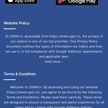
धनु (Sagittarius):
भाग्य का साथ मिलेगा। प्रमोशन या
इंक्रीमेंट के योग। आर्थिक सुधार संभव।
Website Policy
लकी कलर: नारंगी
At CGNN.in, accessible from https://www.cgnn.in, the privacy of
our visitors is one of our top priorities. This Privacy Policy
मकर (Capricorn):
मेहनत का फल मिलेगा। धन संबंधी
document outlines the types of information we collect and how
समस्याएं कम होंगी। बचत बढ़ाने का सही दिन।
we use it, in full compliance with Google AdSense requirements
and applicable laws.
लकी कलर: काला
read more...
कुंभ (Aquarius):
दिन शांत और प्रोडक्टिव रहेगा।
Terms & Condition
आर्थिक स्थिरता बनी रहेगी। पुराने काम से लाभ मिलेगा।
Welcome to CGNN.in. By accessing and using our website
लकी कलर: नीला
(https://www.cgnn.in), you agree to be bound by the following
Terms and Conditions. Please read them carefully. These terms
are designed to ensure a transparent and lawful experience for all
मीन (Pisces):
किस्मत साथ देगी। रुके पैसे मिल सकते
users and to comply with Google AdSense policies.