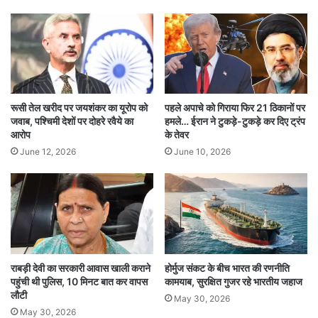
मिथुन (Gemini):
आत्मविश्वास बढ़ेगा, लेकिन जल्दबाज़ी से
बचें। आर्थिक मामलों में सोच-समझकर कदम रखें। यात्रा
खर्च बढ़ सकता है।
लकी कलर: पीला
रूसी तेल खरीद पर जयशंकर का यूरोप को
पहले अपाचे को गिराया फिर 21 ठिकानों पर
जवाब, पश्चिमी देशों पर दोहरे रवैये का
हमले… ईरान ने टुकड़े-टुकड़े कर दिए ट्रंप
कर्क (Cancer):
किस्मत आपका साथ देगी। रुके कार्य पूरे
आरोप
के तेवर
होंगे। नौकरी में प्रमोशन या बोनस का योग बन रहा है।
June 12, 2026
June 10, 2026
आर्थिक स्थिति मजबूत होगी।
लकी कलर: सिल्वर
सिंह (Leo):
ऊर्जा से भरा दिन। नई शुरुआतों के लिए समय
शुभ है। अचानक धन लाभ हो सकता है।
राबड़ी देवी का सरकारी आवास खाली कराने
होर्मुज संकट के बीच भारत की रणनीति
पहुंची थी पुलिस, 10 मिनट बात कर वापस
कामयाब, सुरक्षित गुजर रहे भारतीय जहाज
लकी कलर: गोल्डन
लौटी
May 30, 2026
May 30, 2026