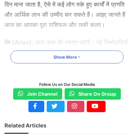
दिन माना जाता है, ऐसे में कई लोग रुके हुए कार्यों में प्रगति
और आर्थिक लाभ की उम्मीद कर सकते हैं। आइए जानते हैं
आज का आपका पूरा राशिफल और लकी कलर।
मेष (Aries):
आज काम की रफ्तार बढ़ेगी। नई जिम्मेदारियां
और उसके साथ फायदा भी मिलेगा। आर्थिक स्थिति बेहतर
Show More
होगी और रुका हुआ धन मिलने की संभावना है।
लकी कलर: लाल
Follow Us on Our Social Media
वृषभ (Taurus):
परिवार में खुशी का माहौल रहेगा। मन
Join Channel
Share On Group
शांत रहेगा और धन संबंधी योजनाओं से लाभ मिलेगा। कोई
छोटा निवेश भविष्य में बड़ा लाभ दे सकता है।
लकी कलर: सफेद
Related Articles