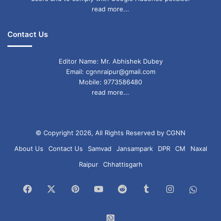
हैं। बिज़नेस और नौकरी में नए अवसर आएंगे।
read more...
लकी कलर: आसमानी
Contact Us
गुरुवार का दिन कुल मिलाकर शुभता से भरा माना जा रहा है,
Editor Name: Mr. Abhishek Dubey
खासकर धनु, कर्क, सिंह और तुला राशि वालों के लिए।
Email: cgnnraipur@gmail.com
Mobile: 9773586480
read more...
Aquarius daily horoscope
Aries prediction
Cancer zodiac
© Copyright 2026, All Rights Reserved by CGNN
About Us
Contact Us
Samvad
Jansampark
DPR
CM
Naxal
Capricorn finance
economic luck
Raipur
Chhattisgarh
Gemini Horoscope
Facebook
X
Pinterest
YouTube
Reddit
Tumblr
Instagram
What
Horoscope 4 December 2025
Chan
Leo horoscope
Libra zodiac
WhatsApp