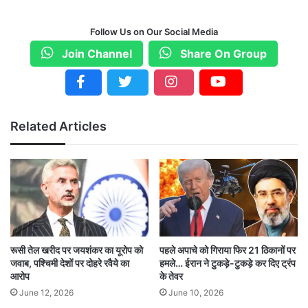
हमारी सड़कों पर स्वच्छ, सुरक्षित और ज्यादा एफिशियंट
Follow Us on Our Social Media
वाहन हों.
Join Channel
Share On Group
कितनी मिलेगी छूट?
बता दें कि साल 2022 में मंत्रालय ने ऑटोमोबाइल यूनियंस
Related Articles
को एक सलाह भेजी थी कि वे अपने मेंबर्स को गाड़ियां स्क्रैप
करने के बदले नया वाहन खरीदने पर 5 फीसदी तक का
डिस्काउंट देने के लिए कहें. हालांकि, कंपनियां साढ़े तीन
प्रतिशत तक की छूट देने पर सहमत हो गई हैं.
स्क्रैपेज नीति का नहीं कोई प्रभाव
रूसी तेल खरीद पर जयशंकर का यूरोप को
पहले अपाचे को गिराया फिर 21 ठिकानों पर
जवाब, पश्चिमी देशों पर दोहरे रवैये का
हमले… ईरान ने टुकड़े-टुकड़े कर दिए ट्रंप
आरोप
के तेवर
इससे पहले SIAM के अध्यक्ष विनोद अग्रवाल ने कहा था,
June 12, 2026
June 10, 2026