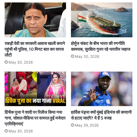
“हमें उम्मीद है कि सरकार वाहनों को स्क्रैप करने के लिए
प्रोत्साहन पर कुछ और कर सकती है, क्योंकि स्क्रैपेज नीति
पहले से ही लागू है, लेकिन हमने इसका बहुत अधिक प्रभाव
नहीं देखा है.”
राबड़ी देवी का सरकारी आवास खाली कराने
होर्मुज संकट के बीच भारत की रणनीति
पहुंची थी पुलिस, 10 मिनट बात कर वापस
कामयाब, सुरक्षित गुजर रहे भारतीय जहाज
उन्होंने कहा कि मुझे लगता है कि पुराने और प्रदूषण फैलाने
लौटी
May 30, 2026
वाले वाहनों को हटाने और बढ़ावा देने के लिए कुछ और किए
May 30, 2026
जाने की आवश्यकता है.
ढिंचैक पूजा ने शादी पर रिलीज किया नया
हार्दिक पंड्या क्यों मुंबई इंडियंस की कप्तानी
गाना, सोशल मीडिया पर वायरल हुईं मजेदार
से हटाए जाएंगे? ये हैं 5 वजह
प्रतिक्रियाएं
May 29, 2026
May 30, 2026