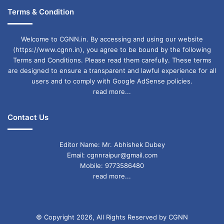
आप अपनी पारिवारिक जिम्मेदारियों पर पूरा ध्यान देंगे। यदि
Terms & Condition
आपसे किसी बात को लेकर कोई गलती हुई है, तो उसके लिए
Welcome to CGNN.in. By accessing and using our website
आपको माफी मांगनी पड़ सकती है। आपके बॉस आपके ऊपर
(https://www.cgnn.in), you agree to be bound by the following
Terms and Conditions. Please read them carefully. These terms
पूरा भरोसा करेंगे।
are designed to ensure a transparent and lawful experience for all
users and to comply with Google AdSense policies.
सिंह दैनिक राशिफल (Leo Daily Horoscope)
read more...
Contact Us
आज का दिन आपके लिए वाणी और व्यवहार पर नियंत्रण
रखने के लिए रहेगा। आपको अपने कामों के प्रति सावधान
Editor Name: Mr. Abhishek Dubey
रहना होगा। कारोबार कर रहे लोगों को कुछ नई तकनीकों
Email: cgnnraipur@gmail.com
Mobile: 9773586480
का सामना करना पड़ सकता है। आपकी सोचने व समझने
read more...
की शक्ति थोड़ा कमजोर रहेगी। आपकी संतान को अपनी
पढ़ाई से संबंधित कामों को लेकर विदेश जाना पड़ सकता है।
© Copyright 2026, All Rights Reserved by CGNN