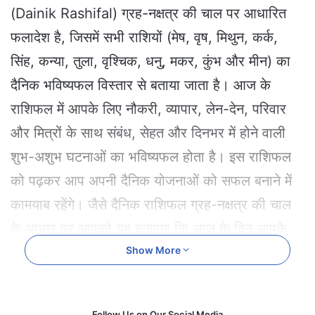
e
(Dainik Rashifal) ग्रह-नक्षत्र की चाल पर आधारित
m
फलादेश है, जिसमें सभी राशियों (मेष, वृष, मिथुन, कर्क,
a
i
सिंह, कन्या, तुला, वृश्चिक, धनु, मकर, कुंभ और मीन) का
l
दैनिक भविष्यफल विस्तार से बताया जाता है। आज के
राशिफल में आपके लिए नौकरी, व्यापार, लेन-देन, परिवार
और मित्रों के साथ संबंध, सेहत और दिनभर में होने वाली
शुभ-अशुभ घटनाओं का भविष्यफल होता है। इस राशिफल
को पढ़कर आप अपनी दैनिक योजनाओं को सफल बनाने में
कामयाब रहेंगे। जैसे दैनिक राशिफल ग्रह-नक्षत्र की चाल
के आधार पर आपको यह बताएगा कि आज के दिन आपके
सितारे आपके अनुकूल हैं या नहीं। आज आपको किन
Show More
चुनौतियों का सामना करना पड़ सकता है या फिर किस तरह
के अवसर आपको प्राप्त हो सकते हैं। दैनिक राशिफल को
Follow Us on Our Social Media