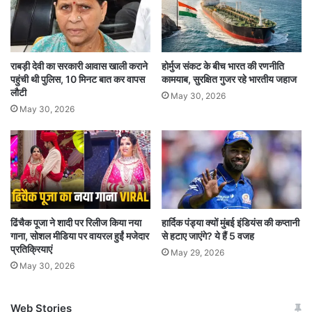
आज का दिन आपके लिए कमजोर रहने वाला है। आपको
आज आर्थिक मामलों में सोच समझकर निर्णय लेने होंगे। आप
राबड़ी देवी का सरकारी आवास खाली कराने
होर्मुज संकट के बीच भारत की रणनीति
किसी बात से लेकर परेशान रहेंगे। आप ससुराल पक्ष के
पहुंची थी पुलिस, 10 मिनट बात कर वापस
कामयाब, सुरक्षित गुजर रहे भारतीय जहाज
लौटी
किसी व्यक्ति से लेनदेन ना करें। आपको अपने किसी मित्र
May 30, 2026
May 30, 2026
के लिए कुछ रूपयों का इंतजाम करना पड़ सकता है। आपको
ईर्षालु व झगडालु लोगों से सावधान रहने की आवश्यकता है।
व्यवसाय के किसी काम से आपको यात्रा पर जाना पड़
सकता है, जो आपके लिए अच्छी रहेगी।
ढिंचैक पूजा ने शादी पर रिलीज किया नया
हार्दिक पंड्या क्यों मुंबई इंडियंस की कप्तानी
मिथुन दैनिक राशिफल (Gemini Daily Horoscope)
गाना, सोशल मीडिया पर वायरल हुईं मजेदार
से हटाए जाएंगे? ये हैं 5 वजह
प्रतिक्रियाएं
May 29, 2026
May 30, 2026
आज का दिन आपके लिए समस्याओं से भरा रहने वाला है।
विधार्थियों को किसी प्रतियोगिता में भाग लेने का मौका
Web Stories